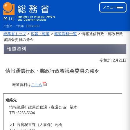
メニュー
ご意見・ご提案
ENGLISH
総務省トップ
>
広報・報道
>
報道資料一覧
> 情報通信行政・郵政行政
審議会委員の発令
報道資料
令和2年2月21日
情報通信行政・郵政行政審議会委員の発令
報道資料は
こちら
連絡先
情報流通行政局総務課（審議会係）望木
TEL:5253-5694
大臣官房秘書課（人事係）高橋