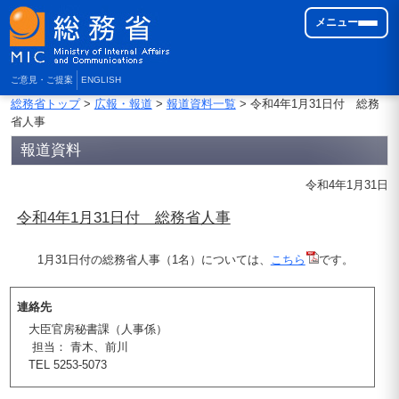
メニュー
ご意見・ご提案
ENGLISH
総務省トップ
>
広報・報道
>
報道資料一覧
> 令和4年1月31日付 総務
省人事
報道資料
令和4年1月31日
令和4年1月31日付 総務省人事
1月31日付の総務省人事（1名）については、
こちら
です。
連絡先
大臣官房秘書課（人事係）
担当： 青木、前川
TEL 5253-5073