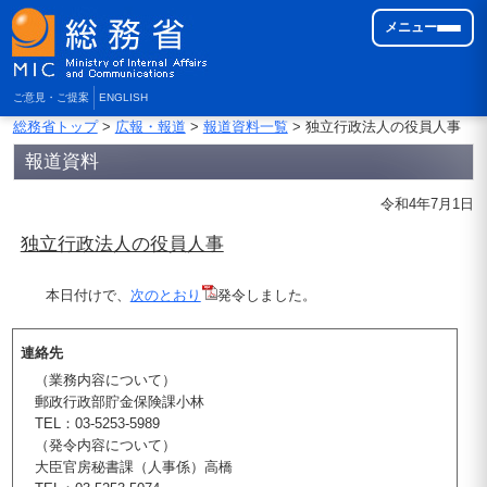
メニュー
ご意見・ご提案
ENGLISH
総務省トップ
>
広報・報道
>
報道資料一覧
> 独立行政法人の役員人事
報道資料
令和4年7月1日
独立行政法人の役員人事
本日付けで、
次のとおり
発令しました。
連絡先
（業務内容について）
郵政行政部貯金保険課小林
TEL：03-5253-5989
（発令内容について）
大臣官房秘書課（人事係）高橋