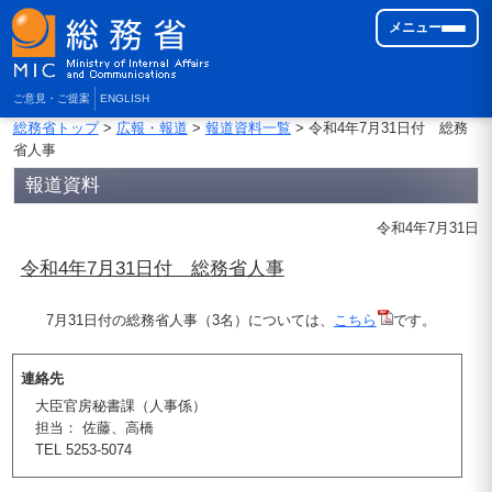
メニュー
ご意見・ご提案
ENGLISH
総務省トップ
>
広報・報道
>
報道資料一覧
> 令和4年7月31日付 総務
省人事
報道資料
令和4年7月31日
令和4年7月31日付 総務省人事
7月31日付の総務省人事（3名）については、
こちら
です。
連絡先
大臣官房秘書課（人事係）
担当： 佐藤、高橋
TEL 5253-5074