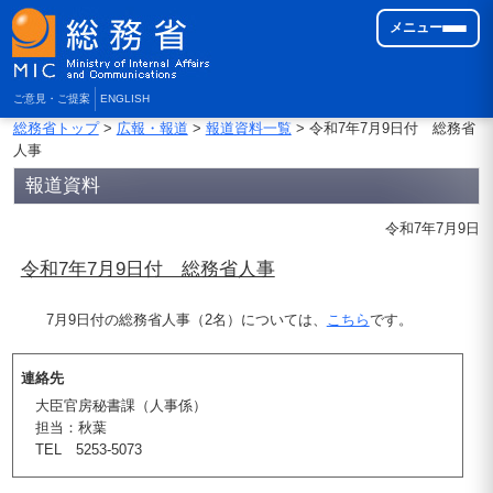
メニュー
ご意見・ご提案
ENGLISH
総務省トップ
>
広報・報道
>
報道資料一覧
> 令和7年7月9日付 総務省
人事
報道資料
令和7年7月9日
令和7年7月9日付 総務省人事
7月9日付の総務省人事（2名）については、
こちら
です。
連絡先
大臣官房秘書課（人事係）
担当：秋葉
TEL 5253-5073