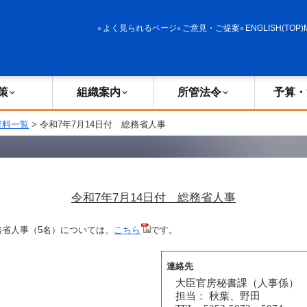
政策
組織案内
所管法令
予算・決算
よく見られるページ
ご意見・ご提案
ENGLISH(TOP)
策
組織案内
所管法令
予算・
資料一覧
> 令和7年7月14日付 総務省人事
令和7年7月14日付 総務省人事
務省人事（5名）については、
こちら
です。
連絡先
大臣官房秘書課（人事係）
担当： 秋葉、野田