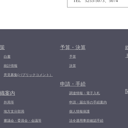
TEL
5253-5073、
5074
策
予算・決算
白書
予算
統計情報
決算
意見募集(パブリックコメント）
申請・手続
織案内
調達情報・電子入札
外局等
申請・届出等の手続案内
地方支分部局
個人情報保護
審議会・委員会・会議等
法令適用事前確認手続