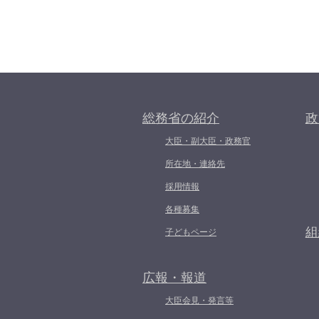
総務省の紹介
政
大臣・副大臣・政務官
所在地・連絡先
採用情報
各種募集
組
子どもページ
広報・報道
大臣会見・発言等