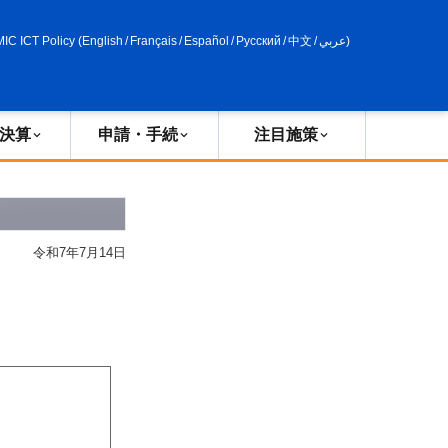
申請・手続
政策評価
MIC ICT Policy
(
English
/
Français
/
Español
/
Русский
/
中文
/
عربي
)
決算
申請・手続
注目施策
令和7年7月14日