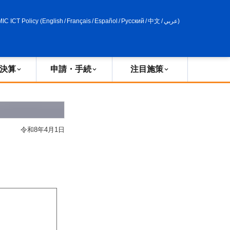
申請・手続
政策評価
MIC ICT Policy
(
English
/
Français
/
Español
/
Русский
/
中文
/
عربي
)
決算
申請・手続
注目施策
令和8年4月1日