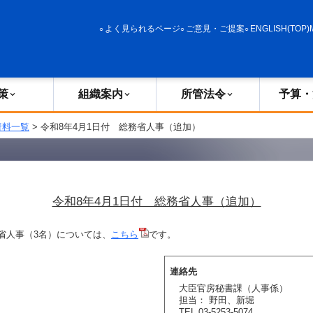
政策
組織案内
所管法令
予算・決算
よく見られるページ
ご意見・ご提案
ENGLISH(TOP)
策
組織案内
所管法令
予算・
資料一覧
> 令和8年4月1日付 総務省人事（追加）
令和8年4月1日付 総務省人事（追加）
務省人事（3名）については、
こちら
です。
連絡先
大臣官房秘書課（人事係）
担当： 野田、新堀
TEL 03-5253-5074