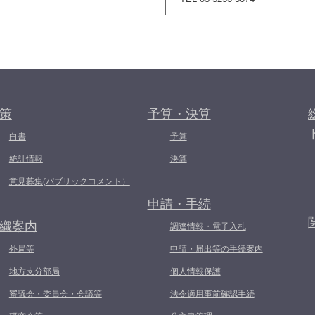
策
予算・決算
白書
予算
統計情報
決算
意見募集(パブリックコメント）
申請・手続
織案内
調達情報・電子入札
外局等
申請・届出等の手続案内
地方支分部局
個人情報保護
審議会・委員会・会議等
法令適用事前確認手続