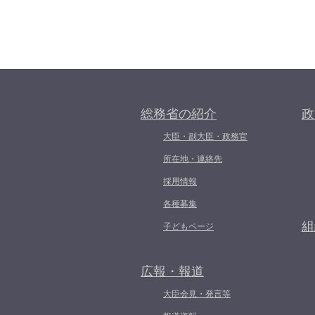
総務省の紹介
政
大臣・副大臣・政務官
所在地・連絡先
採用情報
各種募集
組
子どもページ
広報・報道
大臣会見・発言等