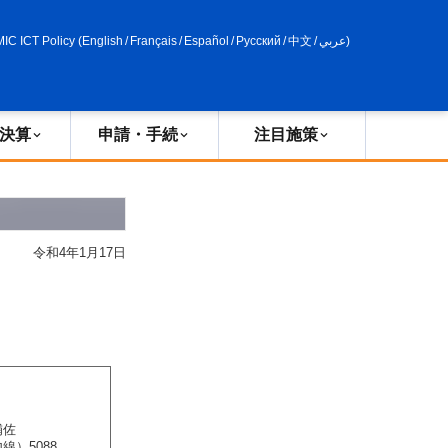
申請・手続
政策評価
MIC ICT Policy
(
English
/
Français
/
Español
/
Русский
/
中文
/
عربي
)
決算
申請・手続
注目施策
令和4年1月17日
補佐
内線）5088