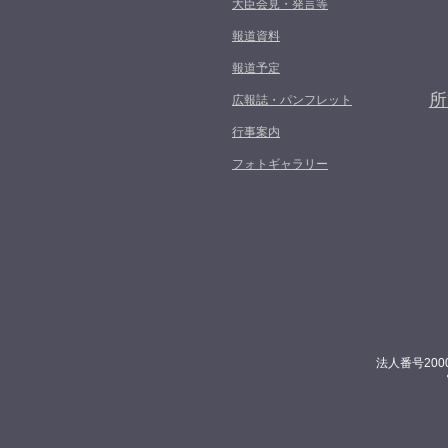
大臣会見・発言等
報道資料
報道予定
所
広報誌・パンフレット
行事案内
フォトギャラリー
法人番号200