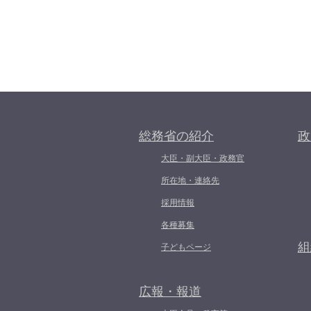
総務省の紹介
政
大臣・副大臣・政務官
所在地・連絡先
採用情報
各種募集
組
子どもページ
広報・報道