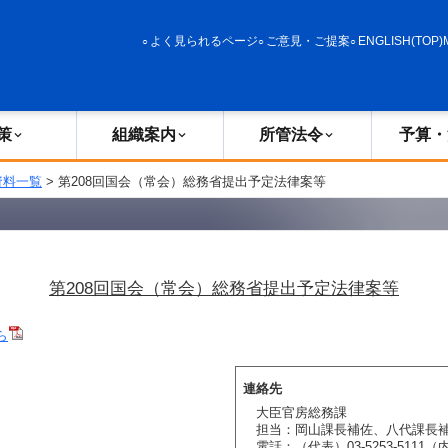
政策
組織案内
所管法令
予算・決算
よく見られるページ
ご意見・ご提案
ENGLISH(TOP)
策
組織案内
所管法令
予算・
資料一覧
> 第208回国会（常会）総務省提出予定法律案等
第208回国会（常会）総務省提出予定法律案等
ら
連絡先
大臣官房総務課
担当：岡山課長補佐、八代課長
電話：（代表）03-5253-5111（