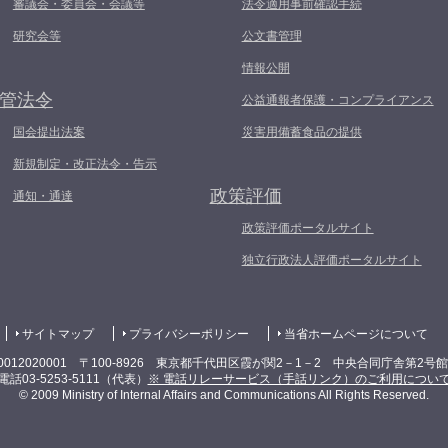
審議会・委員会・会議等
法令適用事前確認手続
研究会等
公文書管理
情報公開
管法令
公益通報者保護・コンプライアンス
国会提出法案
災害用備蓄食品の提供
新規制定・改正法令・告示
政策評価
通知・通達
政策評価ポータルサイト
独立行政法人評価ポータルサイト
サイトマップ
プライバシーポリシー
当省ホームページについて
0012020001 〒100-8926 東京都千代田区霞が関2－1－2 中央合同庁舎第2号
電話03-5253-5111（代表）
※ 電話リレーサービス（手話リンク）のご利用につい
© 2009 Ministry of Internal Affairs and Communications All Rights Reserved.