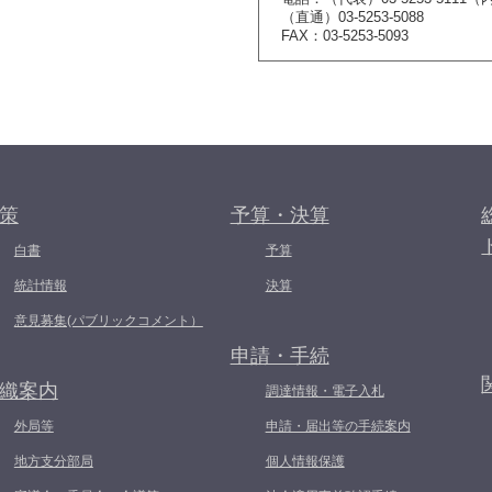
（直通）03-5253-5088
FAX：03-5253-5093
策
予算・決算
白書
予算
統計情報
決算
意見募集(パブリックコメント）
申請・手続
織案内
調達情報・電子入札
外局等
申請・届出等の手続案内
地方支分部局
個人情報保護