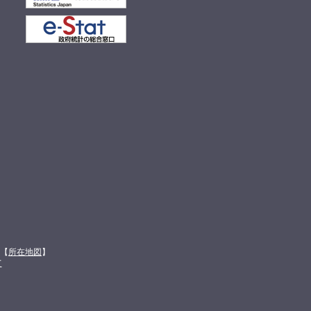
館【
所在地図
】
て