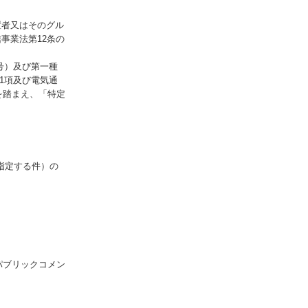
置者又はそのグル
事業法第12条の
号）及び第一種
1項及び電気通
を踏まえ、「特定
を指定する件）の
パブリックコメン