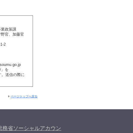
事業政策課
狩野官、加藤官
-2
6
soumu.go.jp
@」を
ます。送信の際に
。
ページトップへ戻る
総務省ソーシャルアカウン