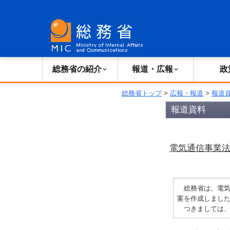
総務省の紹介
広報・報道
総務省の紹介
報道・広報
政
総務省トップ
>
広報・報道
>
報道
報道資料
電気通信事業法
総務省は、電気通
案を作成しまし
つきましては、一