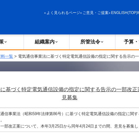
政策
組織案内
所管法令
予算・決算
よく見られるページ
ご意見・ご提案
ENGLISH(TOP)
策
組織案内
所管法令
予算・
資料一覧
> 電気通信事業法に基づく特定電気通信設備の指定に関する告示の一
に基づく特定電気通信設備の指定に関する告示の一部改正
見募集
信事業法（昭和59年法律第86号）に基づく特定電気通信設備の指定に関す
た。
部改正案について、本年3月25日から同年4月24日までの間、意見を募集し