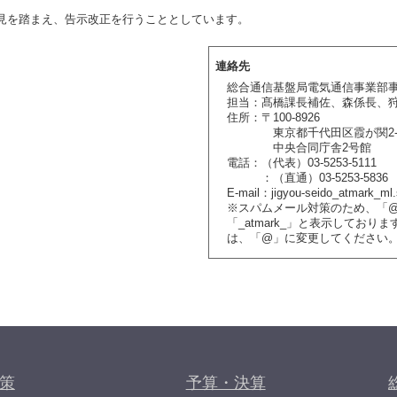
を踏まえ、告示改正を行うこととしています。
連絡先
総合通信基盤局電気通信事業部
担当：髙橋課長補佐、森係長、
住所：〒100-8926
東京都千代田区霞が関2-1
中央合同庁舎2号館
電話：（代表）03-5253-5111
：（直通）03-5253-583
E-mail：jigyou-seido_atmark_ml.
※スパムメール対策のため、「
「_atmark_」と表示しており
は、「@」に変更してください
策
予算・決算