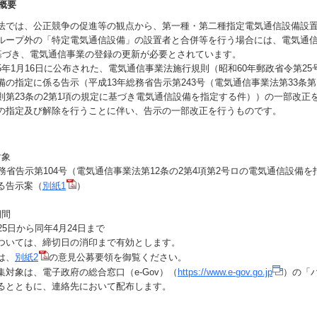
概要
では、公正競争の促進等の観点から、第一種・第二種指定電気通信設備設
ループ外の「特定電気通信設備」の設置者と合併等を行う場合には、電気通信
に基づき、電気通信事業の登録の更新が必要とされています。
年1月16日に公布された、電気通信事業法施行規則（昭和60年郵政省令第25
備の指定に係る告示（平成13年総務省告示第243号（電気通信事業法第33条第
則第23条の2第1項の規定に基づき電気通信設備を指定する件））の一部改正
の指定及び解除を行うことに伴い、告示の一部改正を行うものです。
対象
務省告示第104号（電気通信事業法第12条の2第4項第2号ロの電気通信設備
る告示案（
別紙1
）
期間
5日から同年4月24日まで
ては、締切日の消印まで有効とします。
は、
別紙2
の意見公募要領を御覧ください。
対象は、電子政府の総合窓口（e-Gov）（
https://www.e-gov.go.jp
）の「
るとともに、連絡先において配布します。