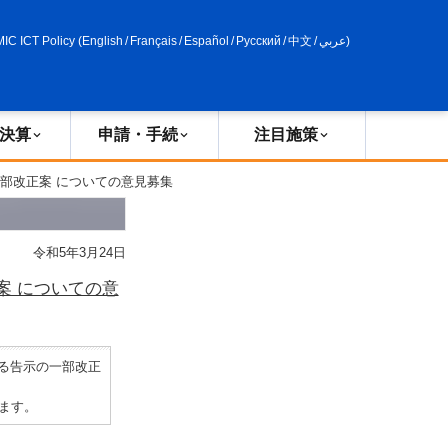
申請・手続
政策評価
MIC ICT Policy
(
English
/
Français
/
Español
/
Русский
/
中文
/
عربي
)
決算
申請・手続
注目施策
部改正案 についての意見募集
令和5年3月24日
案 についての意
る告示の一部改正
ます。