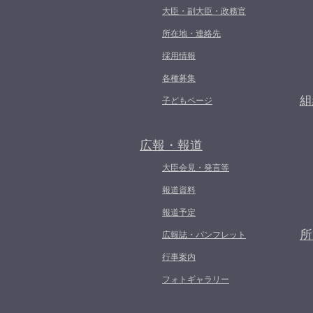
大臣・副大臣・政務官
所在地・連絡先
採用情報
各種募集
組
子どもページ
広報・報道
大臣会見・発言等
報道資料
報道予定
所
広報誌・パンフレット
行事案内
フォトギャラリー