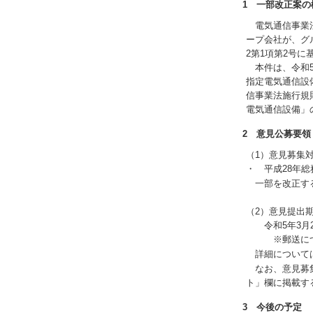
1 一部改正案の
電気通信事業法
ープ会社が、グ
2第1項第2号
本件は、令和5
指定電気通信設
信事業法施行規
電気通信設備」
2 意見公募要領
（1）意見募集
・ 平成28年総
一部を改正す
（2）意見提出
令和5年3月2
※郵送につい
詳細について
なお、意見募集
ト」欄に掲載す
3 今後の予定