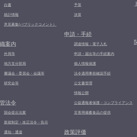
白書
予算
統計情報
決算
意見募集(パブリックコメント）
申請・手続
織案内
調達情報・電子入札
外局等
申請・届出等の手続案内
地方支分部局
個人情報保護
審議会・委員会・会議等
法令適用事前確認手続
研究会等
公文書管理
情報公開
管法令
公益通報者保護・コンプライアンス
国会提出法案
災害用備蓄食品の提供
新規制定・改正法令・告示
政策評価
通知・通達