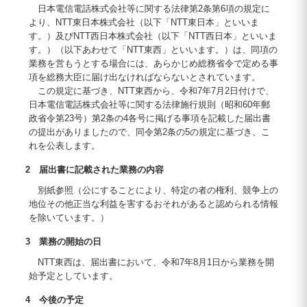
日本電信電話株式会社等に関する法律第2条第6項の規定に
より、NTT東日本株式会社（以下「NTT東日本」といいま
す。）及びNTT西日本株式会社（以下「NTT西日本」といいま
す。）（以下あわせて「NTT東西」といいます。）は、同項の
業務を営もうとする場合には、あらかじめ総務省令で定める事
項を総務大臣に届け出なければならないとされています。
この規定に基づき、NTT東西から、令和7年7月2日付けで、
日本電信電話株式会社等に関する法律施行規則（昭和60年郵
政省令第23号）第2条の4各号に掲げる事項を記載した届出書
の提出がありましたので、同令第2条の5の規定に基づき、こ
れを公表します。
2 届出書に記載された業務の内容
別紙参照（公にすることにより、特定の者の権利、競争上の
地位その他正当な利益を害するおそれがあると認められる情報
を除いています。）
3 業務の開始の日
NTT東西は、届出書において、令和7年8月1日から業務を開
始予定としています。
4 今後の予定