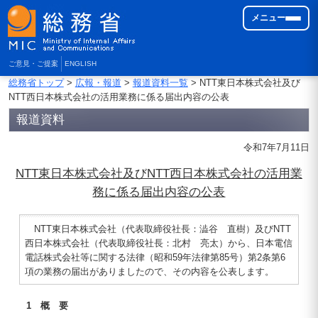
メニュー
ご意見・ご提案
ENGLISH
総務省トップ
>
広報・報道
>
報道資料一覧
> NTT東日本株式会社及び
NTT西日本株式会社の活用業務に係る届出内容の公表
報道資料
令和7年7月11日
NTT東日本株式会社及びNTT西日本株式会社の活用業
務に係る届出内容の公表
NTT東日本株式会社（代表取締役社長：澁谷 直樹）及びNTT
西日本株式会社（代表取締役社長：北村 亮太）から、日本電信
電話株式会社等に関する法律（昭和59年法律第85号）第2条第6
項の業務の届出がありましたので、その内容を公表します。
1 概 要