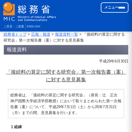
メニュー
ご意見・ご提案
ENGLISH
総務省トップ
>
広報・報道
>
報道資料一覧
> 「接続料の算定に関する
研究会」第一次報告書（案）に対する意見募集
報道資料
平成29年6月30日
「接続料の算定に関する研究会」第一次報告書（案）
に対する意見募集
総務省は、「接続料の算定に関する研究会」（座長：辻 正次
神戸国際大学経済学部教授）において取りまとめられた第一次報
告書（案）について、平成29年7月1日（土）から同年7月31日
（月）までの間、意見募集を行います。
1 経緯