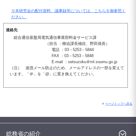
※本研究会の配付資料、議事録等については、こちらを御参照く
ださい。
連絡先
総合通信基盤局電気通信事業部料金サービス課
（担当 ：柳迫課長補佐、野田係長）
電話 ：03－5253－5844
FAX ：03－5253－5848
E-mail ：setsuzoku＠ml.soumu.go.jp
（注） 迷惑メール防止のため、メールアドレスの一部を変えて
います。「＠」を「@」に置き換えてください。
ページトップへ戻る
総務省の紹介