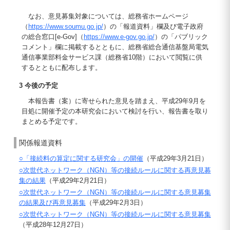
なお、意見募集対象については、総務省ホームページ
（
https://www.soumu.go.jp/
）の「報道資料」欄及び電子政府
の総合窓口[e-Gov]（
https://www.e-gov.go.jp/
）の「パブリック
コメント」欄に掲載するとともに、総務省総合通信基盤局電気
通信事業部料金サービス課（総務省10階）において閲覧に供
するとともに配布します。
3 今後の予定
本報告書（案）に寄せられた意見を踏まえ、平成29年9月を
目処に開催予定の本研究会において検討を行い、報告書を取り
まとめる予定です。
関係報道資料
○「接続料の算定に関する研究会」の開催
（平成29年3月21日）
○次世代ネットワーク（NGN）等の接続ルールに関する再意見募
集の結果
（平成29年2月21日）
○次世代ネットワーク（NGN）等の接続ルールに関する意見募集
の結果及び再意見募集
（平成29年2月3日）
○次世代ネットワーク（NGN）等の接続ルールに関する意見募集
（平成28年12月27日）