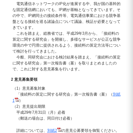
電気通信ネットワークのIP化が進展する中、我が国の基幹的
な固定通信網においても、IP網が基軸となってきています。そ
の中で、IP網同士の接続条件等、電気通信事業における競争基
盤となる接続を巡る諸論点について議論、検証が必要となって
きています。
これを踏まえ、総務省では、平成29年3月から、「接続料の
算定に関する研究会」を開催し、多様なサービスが公正な競争
環境の中で円滑に提供されるよう、接続料の算定方法等につい
て検討を行ってきました。
今般、同研究会における検討結果を踏まえ、「接続料の算定
に関する研究会」第一次報告書（案）を取りまとめましたの
で、これに対する意見募集を行います。
2 意見募集要領
（1）意見募集対象
「接続料の算定に関する研究会」第一次報告書（案）（
別紙
1
）
（2）意見提出期限
平成29年7月31日（月）必着
（郵送の場合は、同日付け必着）
詳細については、
別紙2
の意見公募要領を御覧ください。