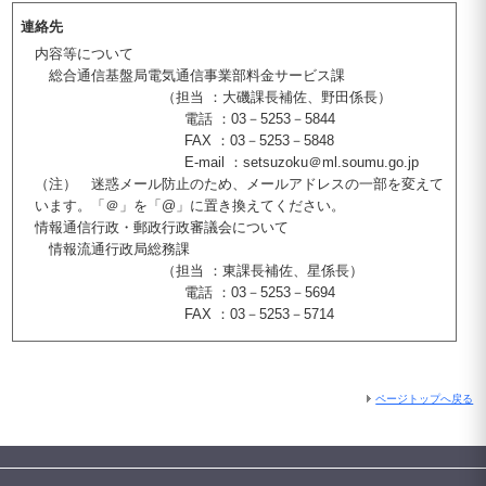
連絡先
内容等について
総合通信基盤局電気通信事業部料金サービス課
（担当 ：大磯課長補佐、野田係長）
電話 ：03－5253－5844
FAX ：03－5253－5848
E-mail ：setsuzoku＠ml.soumu.go.jp
（注） 迷惑メール防止のため、メールアドレスの一部を変えて
います。「＠」を「@」に置き換えてください。
情報通信行政・郵政行政審議会について
情報流通行政局総務課
（担当 ：東課長補佐、星係長）
電話 ：03－5253－5694
FAX ：03－5253－5714
ページトップへ戻る