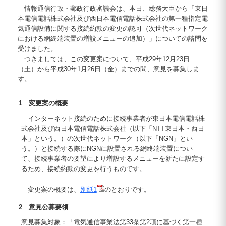
情報通信行政・郵政行政審議会は、本日、総務大臣から「東日
本電信電話株式会社及び西日本電信電話株式会社の第一種指定電
気通信設備に関する接続約款の変更の認可（次世代ネットワーク
における網終端装置の増設メニューの追加）」についての諮問を
受けました。
つきましては、この変更案について、平成29年12月23日
（土）から平成30年1月26日（金）までの間、意見を募集しま
す。
1 変更案の概要
インターネット接続のために接続事業者が東日本電信電話株
式会社及び西日本電信電話株式会社（以下「NTT東日本・西日
本」という。）の次世代ネットワーク（以下「NGN」とい
う。）と接続する際にNGNに設置される網終端装置につい
て、接続事業者の要望により増設するメニューを新たに設定す
るため、接続約款の変更を行うものです。
変更案の概要は、
別紙1
のとおりです。
2 意見公募要領
意見募集対象：「電気通信事業法第33条第2項に基づく第一種