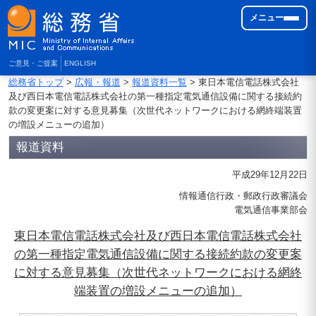
メニュー
ご意見・ご提案
ENGLISH
総務省トップ
>
広報・報道
>
報道資料一覧
> 東日本電信電話株式会社
及び西日本電信電話株式会社の第一種指定電気通信設備に関する接続約
款の変更案に対する意見募集（次世代ネットワークにおける網終端装置
の増設メニューの追加）
報道資料
平成29年12月22日
情報通信行政・郵政行政審議会
電気通信事業部会
東日本電信電話株式会社及び西日本電信電話株式会社
の第一種指定電気通信設備に関する接続約款の変更案
に対する意見募集（次世代ネットワークにおける網終
端装置の増設メニューの追加）