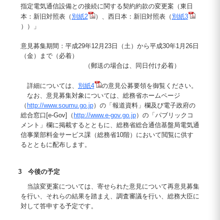
指定電気通信設備との接続に関する契約約款の変更案（東日
本：新旧対照表（
別紙2
）、西日本：新旧対照表（
別紙3
））」
意見募集期間：平成29年12月23日（土）から平成30年1月26日
（金）まで（必着）
（郵送の場合は、同日付け必着）
詳細については、
別紙4
の意見公募要領を御覧ください。
なお、意見募集対象については、総務省ホームページ
（
http://www.soumu.go.jp
）の「報道資料」欄及び電子政府の
総合窓口[e-Gov]（
http://www.e-gov.go.jp
）の「パブリックコ
メント」欄に掲載するとともに、総務省総合通信基盤局電気通
信事業部料金サービス課（総務省10階）において閲覧に供す
るとともに配布します。
3 今後の予定
当該変更案については、寄せられた意見について再意見募集
を行い、それらの結果を踏まえ、調査審議を行い、総務大臣に
対して答申する予定です。