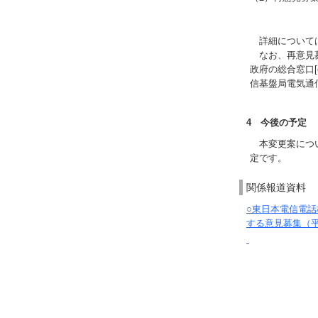
（郵送
詳細について
なお、再意見募
政府の総合窓口[e-
信基盤局電気通
4 今後の予定
本変更案につい
定です。
関係報道資料
○
東日本電信電話
する意見募集（平