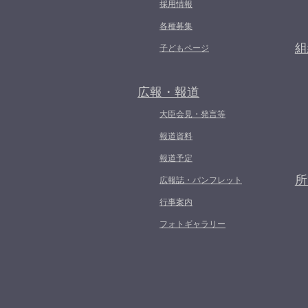
採用情報
各種募集
組
子どもページ
広報・報道
大臣会見・発言等
報道資料
報道予定
所
広報誌・パンフレット
行事案内
フォトギャラリー