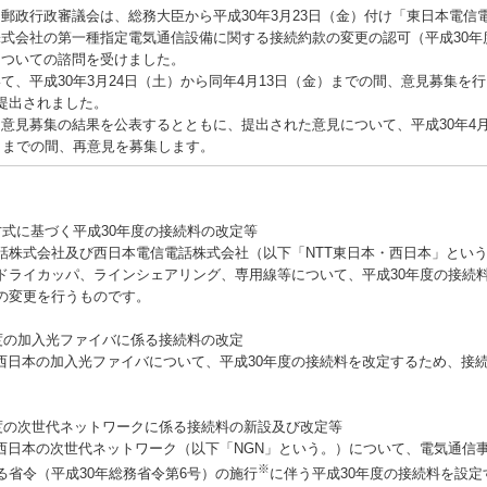
政行政審議会は、総務大臣から平成30年3月23日（金）付け「東日本電信
式会社の第一種指定電気通信設備に関する接続約款の変更の認可（平成30年
についての諮問を受けました。
、平成30年3月24日（土）から同年4月13日（金）までの間、意見募集を
提出されました。
見募集の結果を公表するとともに、提出された意見について、平成30年4月
）までの間、再意見を募集します。
方式に基づく平成30年度の接続料の改定等
株式会社及び西日本電信電話株式会社（以下「NTT東日本・西日本」とい
ドライカッパ、ラインシェアリング、専用線等について、平成30年度の接続
の変更を行うものです。
年度の加入光ファイバに係る接続料の改定
西日本の加入光ファイバについて、平成30年度の接続料を改定するため、接
年度の次世代ネットワークに係る接続料の新設及び改定等
西日本の次世代ネットワーク（以下「NGN」という。）について、電気通信
※
る省令（平成30年総務省令第6号）の施行
に伴う平成30年度の接続料を設定