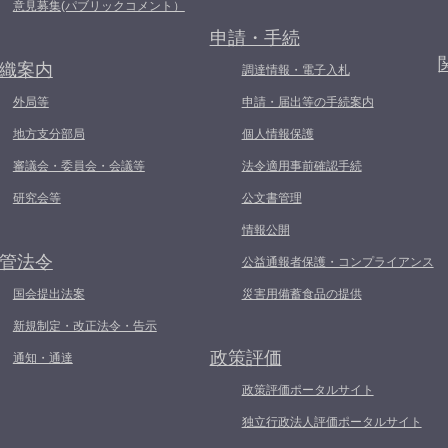
意見募集(パブリックコメント）
申請・手続
織案内
調達情報・電子入札
外局等
申請・届出等の手続案内
地方支分部局
個人情報保護
審議会・委員会・会議等
法令適用事前確認手続
研究会等
公文書管理
情報公開
管法令
公益通報者保護・コンプライアンス
国会提出法案
災害用備蓄食品の提供
新規制定・改正法令・告示
政策評価
通知・通達
政策評価ポータルサイト
独立行政法人評価ポータルサイト