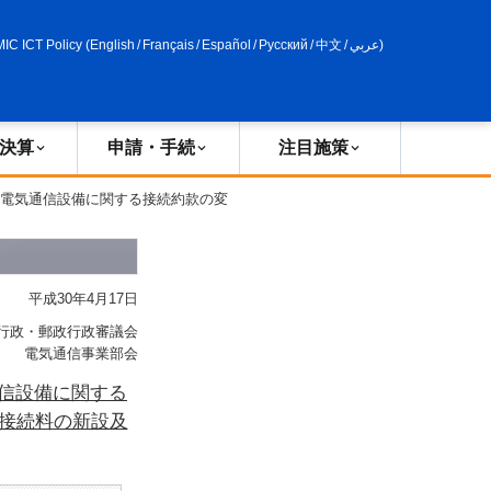
申請・手続
政策評価
MIC ICT Policy
(
English
/
Français
/
Español
/
Русский
/
中文
/
عربي
)
決算
申請・手続
注目施策
定電気通信設備に関する接続約款の変
平成30年4月17日
行政・郵政行政審議会
電気通信事業部会
信設備に関する
の接続料の新設及