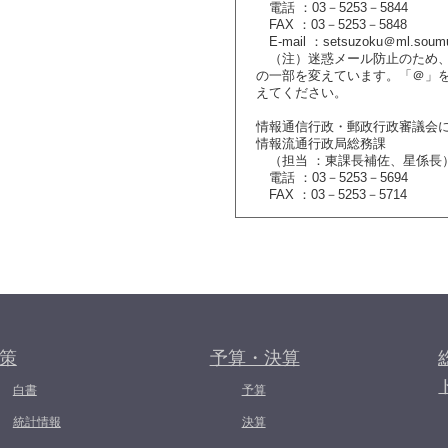
電話 ：03－5253－5844
FAX ：03－5253－5848
E-mail ：setsuzoku＠ml.soumu
（注）迷惑メール防止のため、
の一部を変えています。「＠」
えてください。
情報通信行政・郵政行政審議会
情報流通行政局総務課
（担当 ：東課長補佐、星係長
電話 ：03－5253－5694
FAX ：03－5253－5714
策
予算・決算
白書
予算
統計情報
決算