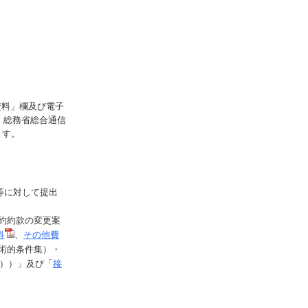
資料」欄及び電子
、総務省総合通信
ます。
等に対して提出
約約款の変更案
料
、
その他費
術的条件集）・
））」及び「
接