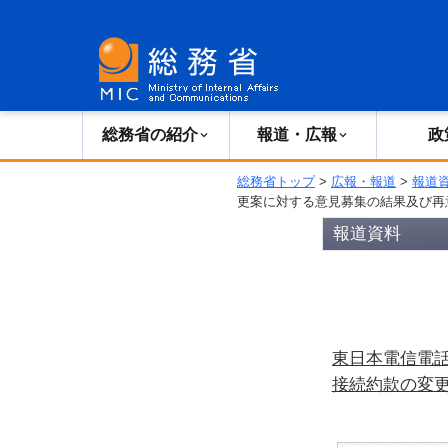
総務省の紹介
広報・報道
総務省の紹介
報道・広報
政
総務省トップ
>
広報・報道
>
報道
更案に対する意見募集の結果及び再
報道資料
東日本電信電
接続約款の変更