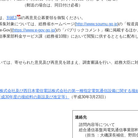
の場合は、同日付け必着）
は、
別紙3
の再意見公募要領を御覧ください。
集対象については、総務省ホームページ(
http://www.soumu.go.jp
)の「報道
Gov](
https://www.e-gov.go.jp/
)の「パブリックコメント」欄に掲載するほか
信事業部料金サービス課（総務省10階）において閲覧に供するとともに配布
ては、寄せられた意見及び再意見を踏まえ、調査審議を行い、総務大臣に
株式会社及び西日本電信電話株式会社の第一種指定電気通信設備に関する接
成30年度の接続料の新設及び改定等）
（平成30年3月23日）
連絡先
諮問内容等について
総合通信基盤局電気通信事業部
（担当 ：大磯課長補佐、野田