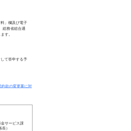
資料」欄及び電子
、総務省総合通
します。
対して答申する予
続約款の変更案に対
料金サービス課
係長）