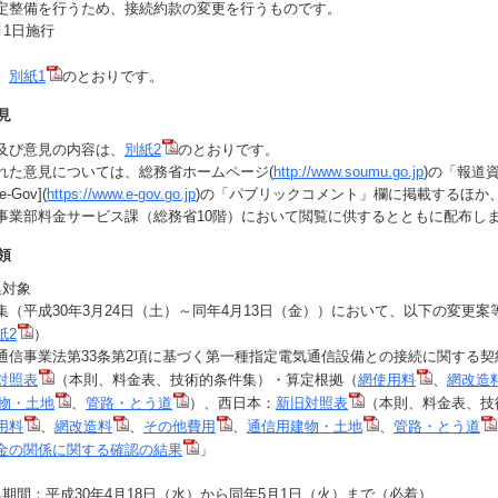
定整備を行うため、接続約款の変更を行うものです。
月1日施行
、
別紙1
のとおりです。
見
及び意見の内容は、
別紙2
のとおりです。
た意見については、総務省ホームページ(
http://www.soumu.go.jp
)の「報道
Gov](
https://www.e-gov.go.jp
)の「パブリックコメント」欄に掲載するほか
事業部料金サービス課（総務省10階）において閲覧に供するとともに配布し
領
集対象
（平成30年3月24日（土）～同年4月13日（金））において、以下の変更案
紙2
）
通信事業法第33条第2項に基づく第一種指定電気通信設備との接続に関する契
対照表
（本則、料金表、技術的条件集）・算定根拠（
網使用料
、
網改造
物・土地
、
管路・とう道
）、西日本：
新旧対照表
（本則、料金表、技
用料
、
網改造料
、
その他費用
、
通信用建物・土地
、
管路・とう道
金の関係に関する確認の結果
」
期間：平成30年4月18日（水）から同年5月1日（火）まで（必着）