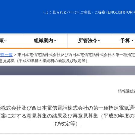
政策
組織案内
所管法令
予算・決算
よく見られるページ
ご意見・ご提案
ENGLISH(TOP)
策
組織案内
所管法令
予算・
資料一覧
> 東日本電信電話株式会社及び西日本電信電話株式会社の第一種指
意見募集（平成30年度の接続料の新設及び改定等）
情報通信
話株式会社及び西日本電信電話株式会社の第一種指定電気通
案に対する意見募集の結果及び再意見募集（平成30年度
び改定等）