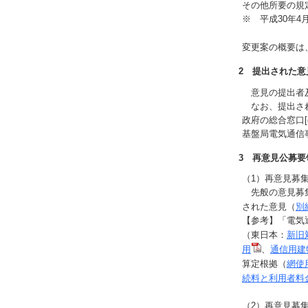
その他所要の規
※ 平成30年4
変更案の概要は
2 提出された意
意見の提出者
なお、提出され
政府の総合窓口[e-
基盤局電気通信
3 再意見公募要
（1）再意見募
先般の意見募集
された意見（
別
【参考】「電気
（東日本：
新旧
用
、
通信用建
算定根拠（
網使
続料と利用者料
（2）再意見募集