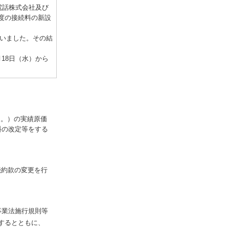
電話株式会社及び
度の接続料の新設
行いました。その結
18日（水）から
う。）の実績原価
料の改定等をする
続約款の変更を行
事業法施行規則等
するとともに、