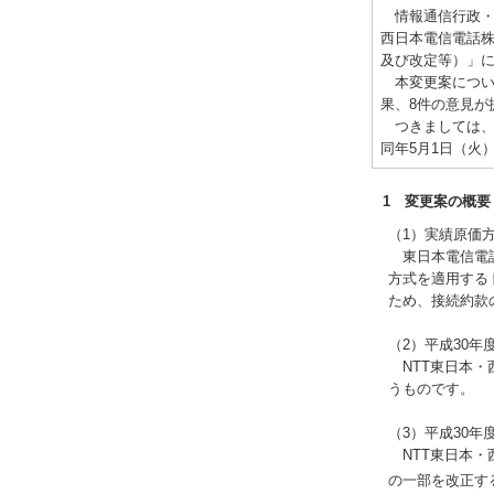
情報通信行政・郵
西日本電信電話株
及び改定等）」
本変更案について
果、8件の意見が
つきましては、意
同年5月1日（火
1 変更案の概要
（1）実績原価
東日本電信電話
方式を適用する
ため、接続約款
（2）平成30
NTT東日本・
うものです。
（3）平成30
NTT東日本・
の一部を改正す