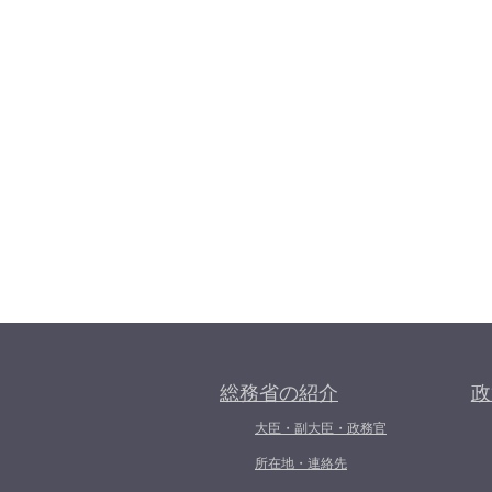
総務省の紹介
政
大臣・副大臣・政務官
所在地・連絡先