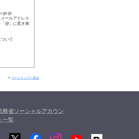
.go.jp
メールアドレス
を「@」に置き換
について
）
ページトップへ戻る
総務省ソーシャルアカウン
ト一覧