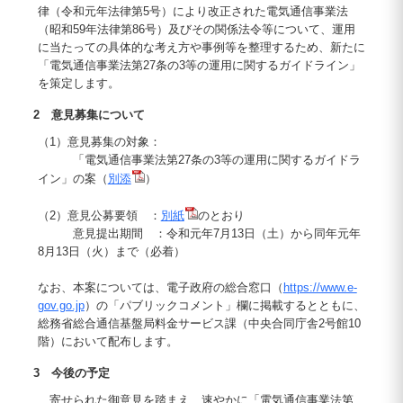
律（令和元年法律第5号）により改正された電気通信事業法
（昭和59年法律第86号）及びその関係法令等について、運用
に当たっての具体的な考え方や事例等を整理するため、新たに
「電気通信事業法第27条の3等の運用に関するガイドライン」
を策定します。
2 意見募集について
（1）意見募集の対象：
「電気通信事業法第27条の3等の運用に関するガイドラ
イン」の案（
別添
）
（2）意見公募要領 ：
別紙
のとおり
意見提出期間 ：令和元年7月13日（土）から同年元年
8月13日（火）まで（必着）
なお、本案については、電子政府の総合窓口（
https://www.e-
gov.go.jp
）の「パブリックコメント」欄に掲載するとともに、
総務省総合通信基盤局料金サービス課（中央合同庁舎2号館10
階）において配布します。
3 今後の予定
寄せられた御意見を踏まえ、速やかに「電気通信事業法第