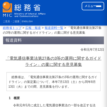
メニュー
ご意見・ご提案
ENGLISH
総務省トップ
>
広報・報道
>
報道資料一覧
> 「電気通信事業法第27条
の3等の運用に関するガイドライン」の案に関する意見募集
報道資料
令和元年7月12日
「電気通信事業法第27条の3等の運用に関するガイド
ライン」の案に関する意見募集
総務省は、「電気通信事業法第27条の3等の運用に関するガイ
ドライン」の策定案について、本年7月13日（土）から同年8月
13日（火）までの間、意見募集を行います。
1 概要
令和元年5月に成立した電気通信事業法の一部を改正する法