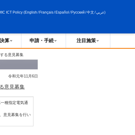
申請・手続
政策評価
MIC ICT Policy
(
English
/
Français
/
Español
/
Русский
/
中文
/
عربي
)
決算
申請・手続
注目施策
対する意見募集
令和元年11月6日
る意見募集
第一種指定電気通
間、意見募集を行い