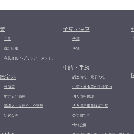
策
予算・決算
白書
予算
統計情報
決算
意見募集(パブリックコメント）
申請・手続
織案内
調達情報・電子入札
外局等
申請・届出等の手続案内
地方支分部局
個人情報保護
審議会・委員会・会議等
法令適用事前確認手続
研究会等
公文書管理
情報公開