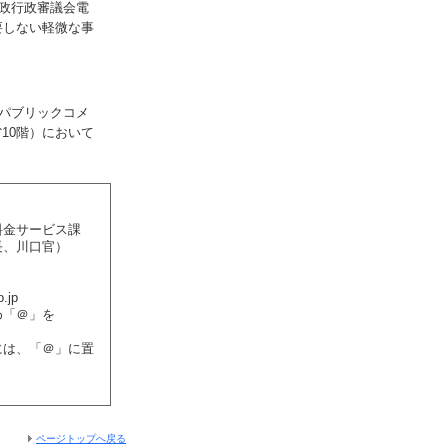
郵政行政審議会電
要しない軽微な事
パブリックコメ
10階）において
料金サービス課
長、川口官）
.jp
め「＠」を
には、「＠」に置
ページトップへ戻る