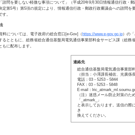
諮問を要しない軽微な事項について」（平成20年9月30日情報通信行政・
決定第5号）第5項の規定により、情報通信行政・郵政行政審議会への諮問を
です。
法
料については、電子政府の総合窓口[e-Gov]（
https://www.e-gov.go.jp
）の「
するとともに、総務省総合通信基盤局電気通信事業部料金サービス課（総務省
ともに配布します。
連絡先
総合通信基盤局電気通信事業部
（担当：小澤課長補佐、光廣係
電話：03－5253－5844
FAX：03－5253－5848
E-mail：lric_atmark_ml.soumu.go
（注）迷惑メール防止対策のた
「_atmark_」
と表示しております。送信の際
き
換えてください。