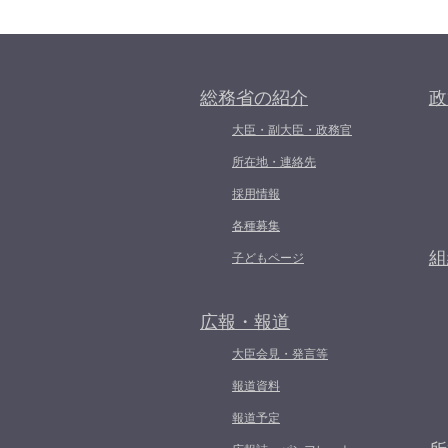
総務省の紹介
政
大臣・副大臣・政務官
所在地・連絡先
採用情報
各種募集
組
子どもページ
広報・報道
大臣会見・発言等
報道資料
報道予定