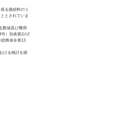
に係る接続料のう
こととされていま
る数値及び費用
号）別表第2の2
総務省令第13
における検討を踏