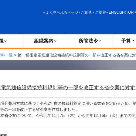
政策
組織案内
所管法令
予算・決算
よく見られるページ
ご意見・ご提案
ENGLISH(TOP)
策
組織案内
所管法令
予算・
資料一覧
> 第一種指定電気通信設備接続料規則等の一部を改正する省令案に
定電気通信設備接続料規則等の一部を改正する省令案に対す
増分費用方式に基づく令和2年度の接続料算定に用いる数値を定めるため、
則等の一部を改正する省令案を作成しました。
省令案について、令和元年11月7日（木）から同年12月6日（金）までの