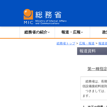
総務省の紹介
広報・報道
総務省の紹介
報道・広報
政
総務省トップ
>
広報・報道
>
報道
報道資料
第一種指
総務省は、長期
信設備接続料規
つきましては、本
ます。