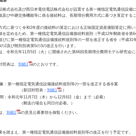
概要
株式会社及び西日本電信電話株式会社が設置する第一種指定電気通信設備
能及び中継交換機能等に係る接続料は、長期増分費用方式に基づき算定する
式に基づく令和2年度の接続料の算定における正味固定資産価額算定に用い
値を定めるため、第一種指定電気通信設備接続料規則（平成12年郵政省令第64
3並びに第一種指定電気通信設備接続料規則等の一部を改正する省令（平成31年
3の2及び附則別表第5の3の改正を行います。
、令和元年11月5日（火）に開催された第66回長期増分費用モデル研究会
。
対照表は、
別紙1
のとおりです。
象：第一種指定電気通信設備接続料規則等の一部を改正する省令案
旧対照表：
別紙1
）
間：令和元年11月7日（木）から12月6日（金）まで（必着）
送の場合も同日付必着。）
は、
別紙2
の意見公募要領を御覧ください。
を踏まえ、第一種指定電気通信設備接続料規則等の改正を行う予定です。