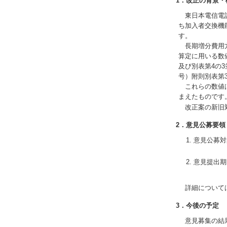
1．改正の背景・
東日本電信電話
ち加入者交換機
す。
長期増分費用方
算定に用いる数
及び別表第4の
号）附則別表第
これらの数値は
まえたものです
改正案の新旧
2．意見公募要領
意見公募対
（新
意見提出期
（郵
詳細について
3．今後の予定
意見募集の結果