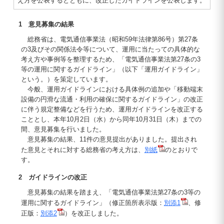
え方を公表するとともに、改正したガイドラインを公表します。
1 意見募集の結果
総務省は、電気通信事業法（昭和59年法律第86号）第27条
の3及びその関係法令等について、運用に当たっての具体的な
考え方や事例等を整理するため、「電気通信事業法第27条の3
等の運用に関するガイドライン」（以下「運用ガイドライン」
という。）を策定しています。
今般、運用ガイドラインにおける具体例の追加や「移動端末
設備の円滑な流通・利用の確保に関するガイドライン」の改正
に伴う規定整備などを行うため、運用ガイドラインを改正する
こととし、本年10月2日（水）から同年10月31日（木）までの
間、意見募集を行いました。
意見募集の結果、11件の意見提出がありました。提出され
た意見とそれに対する総務省の考え方は、
別紙
のとおりで
す。
2 ガイドラインの改正
意見募集の結果を踏まえ、「電気通信事業法第27条の3等の
運用に関するガイドライン」（修正箇所表示版：
別添1
、修
正版：
別添2
）を改正しました。