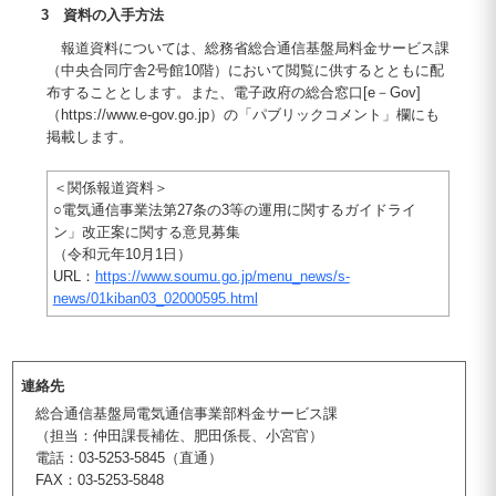
3 資料の入手方法
報道資料については、総務省総合通信基盤局料金サービス課
（中央合同庁舎2号館10階）において閲覧に供するとともに配
布することとします。また、電子政府の総合窓口[e－Gov]
（https://www.e-gov.go.jp）の「パブリックコメント」欄にも
掲載します。
＜関係報道資料＞
○電気通信事業法第27条の3等の運用に関するガイドライ
ン」改正案に関する意見募集
（令和元年10月1日）
URL：
https://www.soumu.go.jp/menu_news/s-
news/01kiban03_02000595.html
連絡先
総合通信基盤局電気通信事業部料金サービス課
（担当：仲田課長補佐、肥田係長、小宮官）
電話：03-5253-5845（直通）
FAX：03-5253-5848