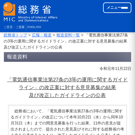
メニュー
ご意見・ご提案
ENGLISH
総務省トップ
>
広報・報道
>
報道資料一覧
> 「電気通信事業法第27条
の3等の運用に関するガイドライン」の改正案に対する意見募集の結果
及び改正したガイドラインの公表
報道資料
令和元年11月22日
「電気通信事業法第27条の3等の運用に関するガイド
ライン」の改正案に対する意見募集の結果
及び改正したガイドラインの公表
総務省において、「電気通信事業法第27条の3等の運用に関す
るガイドライン」の改正について本年10月2日（水）から同年10
月31日（木）までの間意見募集を行った結果、11件の意見が提
出されましたので、提出された意見及びそれに対する総務省の考