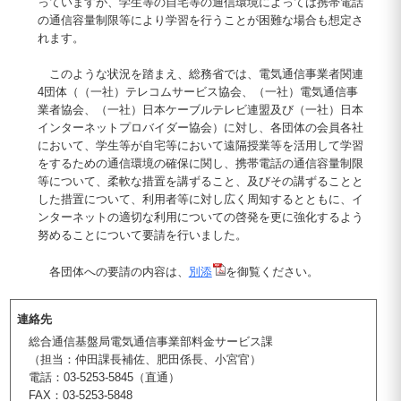
っていますが、学生等の自宅等の通信環境によっては携帯電話
の通信容量制限等により学習を行うことが困難な場合も想定さ
れます。
このような状況を踏まえ、総務省では、電気通信事業者関連
4団体（（一社）テレコムサービス協会、（一社）電気通信事
業者協会、（一社）日本ケーブルテレビ連盟及び（一社）日本
インターネットプロバイダー協会）に対し、各団体の会員各社
において、学生等が自宅等において遠隔授業等を活用して学習
をするための通信環境の確保に関し、携帯電話の通信容量制限
等について、柔軟な措置を講ずること、及びその講ずることと
した措置について、利用者等に対し広く周知するとともに、イ
ンターネットの適切な利用についての啓発を更に強化するよう
努めることについて要請を行いました。
各団体への要請の内容は、
別添
を御覧ください。
連絡先
総合通信基盤局電気通信事業部料金サービス課
（担当：仲田課長補佐、肥田係長、小宮官）
電話：03-5253-5845（直通）
FAX：03-5253-5848