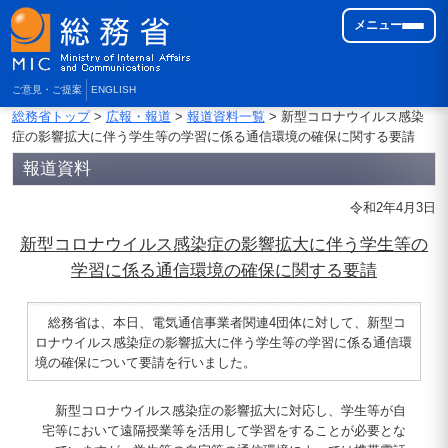
メニュー
ご意見・ご提案
ENGLISH
総務省トップ
>
広報・報道
>
報道資料一覧
> 新型コロナウイルス感染
症の影響拡大に伴う学生等の学習に係る通信環境の確保に関する要請
報道資料
令和2年4月3日
新型コロナウイルス感染症の影響拡大に伴う学生等の
学習に係る通信環境の確保に関する要請
総務省は、本日、電気通信事業者関連4団体に対して、新型コ
ロナウイルス感染症の影響拡大に伴う学生等の学習に係る通信環
境の確保について要請を行いました。
新型コロナウイルス感染症の影響拡大に対応し、学生等が自
宅等において遠隔授業等を活用して学習をすることが必要とな