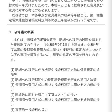
本日、同審議会から、諮問のとおり改正することが適当である
旨の答申を受けましたので、本答申とともに提出された意見及び
意見に対する考え方を公表します。
総務省では、本答申及び意見募集の結果等を踏まえ、第一種指
定電気通信設備接続料規則等の改正を速やかに行う予定です。
1 省令案の概要
本件は、情報通信審議会答申「IP網への移行の段階を踏まえ
た接続制度の在り方」（令和3年9月1日）を踏まえ、令和4年
度以降の長期増分費用方式に基づく接続料の算定方法について
以下の事項を措置するため、所要の規定の整備を行うもので
す。
(1) IP網への移行に伴う機能や接続料算定方法に係る規定の追
加等
(2) IP網への移行期間中の長期増分費用モデルの適用方法等
(3) 長期増分費用方式に基づく接続料算定に用いる入力値の扱
い
(4) 回線数に応じた費用（NTSコスト）の扱い
(5) 長期増分費用方式に基づく接続料算定に用いる通信量の扱
い
(6) 東西均一接続料の扱い