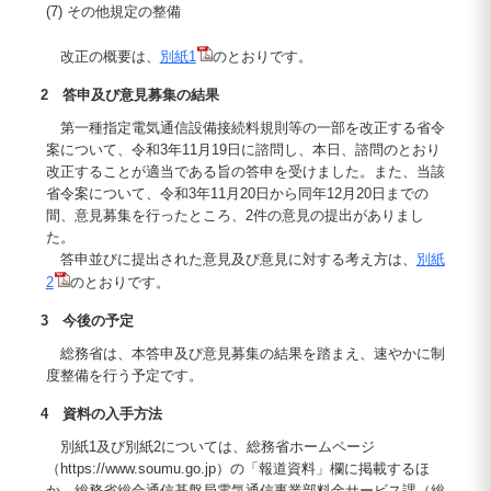
(7) その他規定の整備
改正の概要は、
別紙1
のとおりです。
2 答申及び意見募集の結果
第一種指定電気通信設備接続料規則等の一部を改正する省令
案について、令和3年11月19日に諮問し、本日、諮問のとおり
改正することが適当である旨の答申を受けました。また、当該
省令案について、令和3年11月20日から同年12月20日までの
間、意見募集を行ったところ、2件の意見の提出がありまし
た。
答申並びに提出された意見及び意見に対する考え方は、
別紙
2
のとおりです。
3 今後の予定
総務省は、本答申及び意見募集の結果を踏まえ、速やかに制
度整備を行う予定です。
4 資料の入手方法
別紙1及び別紙2については、総務省ホームページ
（https://www.soumu.go.jp）の「報道資料」欄に掲載するほ
か、総務省総合通信基盤局電気通信事業部料金サービス課（総