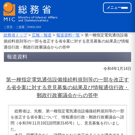
メニュー
ご意見・ご提案
ENGLISH
総務省トップ
>
広報・報道
>
報道資料一覧
> 第一種指定電気通信設備
接続料規則等の一部を改正する省令案に対する意見募集の結果及び情報
通信行政・郵政行政審議会からの答申
報道資料
令和4年1月14日
第一種指定電気通信設備接続料規則等の一部を改正す
る省令案に対する意見募集の結果及び情報通信行政・
郵政行政審議会からの答申
総務省は、先般、第一種指定電気通信設備接続料規則等の一部
を改正する省令案について、情報通信行政・郵政行政審議会へ諮
問（令和3年11月19日諮問第3145号）し、意見募集を行いまし
た。