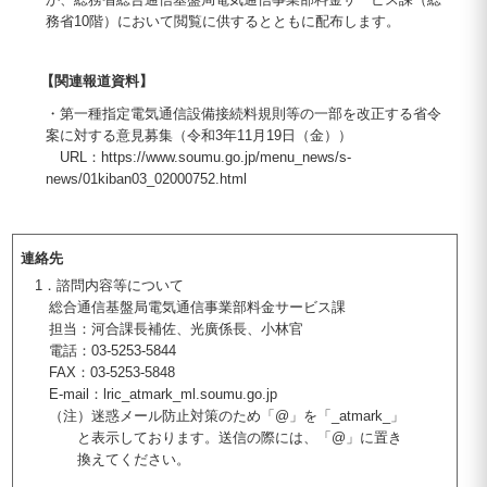
務省10階）において閲覧に供するとともに配布します。
【関連報道資料】
・第一種指定電気通信設備接続料規則等の一部を改正する省令
案に対する意見募集（令和3年11月19日（金））
URL：https://www.soumu.go.jp/menu_news/s-
news/01kiban03_02000752.html
連絡先
1．諮問内容等について
総合通信基盤局電気通信事業部料金サービス課
担当：河合課長補佐、光廣係長、小林官
電話：03-5253-5844
FAX：03-5253-5848
E-mail：lric_atmark_ml.soumu.go.jp
（注）迷惑メール防止対策のため「@」を「_atmark_」
と表示しております。送信の際には、「@」に置き
換えてください。