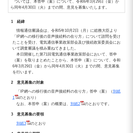
ついては、本答申（案）について、令和6年3月29日（金）か
ら同年4月30日（火）までの間、意見を募集いたします。
1 経緯
情報通信審議会は、令和5年10月2日（月）に総務大臣より
「IP網への移行後の音声接続料の在り方」について諮問を受け
たことを受け、電気通信事業政策部会及び接続政策委員会にお
いて調査審議を積み重ねてきました。
本日開催した第71回電気通信事業政策部会において、答申
（案）を取りまとめたことから、本答申（案）について、令和
6年3月29日（金）から同年4月30日（火）までの間、意見募集
を行います。
2 意見募集の対象
「IP網への移行後の音声接続料の在り方」答申（案）（
別紙
1
のとおり）
なお、本答申（案）の概要は、
別紙2
のとおりです。
3 意見募集の要領
別紙3
のとおり