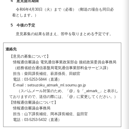
4 意見提出期限
令和6年4月30日（火）まで（必着）（郵送の場合も同日必
着とします。）
5 今後の予定
意見募集の結果を踏まえ、答申を取りまとめる予定です。
連絡先
【意見の募集について】
情報通信審議会 電気通信事業政策部会 接続政策委員会事務局
（総務省総合通信基盤局電気通信事業部料金サービス課）
担当：柴田課長補佐、萩原係長、田鎖官
電話：03-5253-5844（直通）
E-mail：setsuzoku_atmark_ml.soumu.go.jp
（スパムメール対策のため、「@」を「_atmark_」と表示し
ておりますので、送信の際には、「@」に変更してください。）
【情報通信審議会について】
情報通信審議会事務局
担当：山下課長補佐、岡本課長補佐、益田官
電話：03-5253-5432（直通）