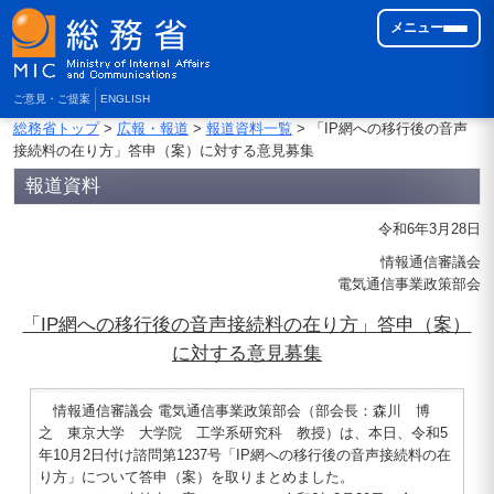
メニュー
ご意見・ご提案
ENGLISH
総務省トップ
>
広報・報道
>
報道資料一覧
> 「IP網への移行後の音声
接続料の在り方」答申（案）に対する意見募集
報道資料
令和6年3月28日
情報通信審議会
電気通信事業政策部会
「IP網への移行後の音声接続料の在り方」答申（案）
に対する意見募集
情報通信審議会 電気通信事業政策部会（部会長：森川 博
之 東京大学 大学院 工学系研究科 教授）は、本日、令和5
年10月2日付け諮問第1237号「IP網への移行後の音声接続料の在
り方」について答申（案）を取りまとめました。