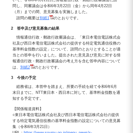
問し、同審議会は令和6年3月22日（金）から同年4月22日
（月）までの間、意見募集を実施しました。
諮問の概要は
別紙1
のとおりです。
2 答申及び意見募集の結果
情報通信行政・郵政行政審議会は、「東日本電信電話株式会
社及び西日本電信電話株式会社の提供する特定電気通信役務の
基準料金指数の設定」について、諮問のとおりとすることが適
当との答申を行いました。提出された意見及び意見に対する情
報通信行政・郵政行政審議会の考え方を含む答申内容について
は、
別紙2
のとおりです。
3 今後の予定
総務省は、本答申を踏まえ、所要の手続を経て令和6年6月
末日までに、NTT東日本・西日本に対して、基準料金指数を通
知する予定です。
【関係報道資料】
○東日本電信電話株式会社及び西日本電信電話株式会社の提供
する特定電気通信役務の基準料金指数の設定についての意見募
集（令和6年3月21日）
URL：
https://www.soumu.go.jp/menu_news/s-