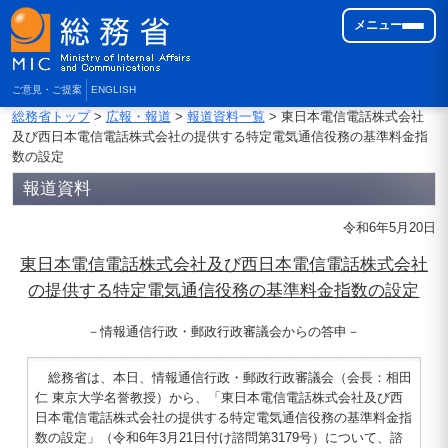
メニュー
ご意見・ご提案
ENGLISH
総務省トップ
>
広報・報道
>
報道資料一覧
> 東日本電信電話株式会社
及び西日本電信電話株式会社の提供する特定電気通信役務の基準料金指
数の設定
報道資料
令和6年5月20日
東日本電信電話株式会社及び西日本電信電話株式会社
の提供する特定電気通信役務の基準料金指数の設定
－情報通信行政・郵政行政審議会からの答申－
総務省は、本日、情報通信行政・郵政行政審議会（会長：相田
仁 東京大学名誉教授）から、「東日本電信電話株式会社及び西
日本電信電話株式会社の提供する特定電気通信役務の基準料金指
数の設定」（令和6年3月21日付け諮問第3179号）について、諮