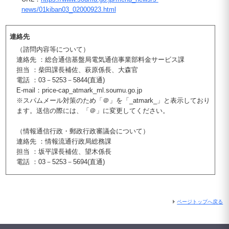
news/01kiban03_02000923.html
連絡先
（諮問内容等について）
連絡先 ：総合通信基盤局電気通信事業部料金サービス課
担当 ：柴田課長補佐、萩原係長、大森官
電話 ：03－5253－5844(直通)
E-mail：price-cap_atmark_ml.soumu.go.jp
※スパムメール対策のため「＠」を「_atmark_」と表示しており
ます。送信の際には、「＠」に変更してください。
（情報通信行政・郵政行政審議会について）
連絡先 ：情報流通行政局総務課
担当 ：坂平課長補佐、望木係長
電話 ：03－5253－5694(直通)
ページトップへ戻る