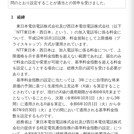
問のとおり設定することが適当との答申を受けました。
1 経緯
東日本電信電話株式会社及び西日本電信電話株式会社（以下
「NTT東日本・西日本」という。）の加入電話等に係る料金に
ついて、平成12年10月1日以降、料金規制として上限価格（プ
ライスキャップ）方式が運用されています。
NTT東日本・西日本は、加入電話等に係る料金について、上
限価格を示す基準料金指数を超えない範囲であれば、届出のみ
で料金の設定や変更が可能であり、基準料金指数を超える料金
を設定しようとする場合には、総務大臣の認可を受ける必要が
あります。
基準料金指数の設定に当たっては、3年ごとに合理的な将来
原価の予測に基づく生産性向上見込率（X値）を算定すること
とされていますが、現行のX値の適用期限が令和6年9月末まで
となっていることから、次期（令和6年10月1日（火）から3年
間）に適用されるX値を算定し、令和6年10月1日（火）から令
和7年9月30日（火）までの間において適用される基準料金指
数を設定するものです。
総務省は「東日本電信電話株式会社及び西日本電信電話株式
会社の提供する特定電気通信役務の基準料金指数の設定」につ
いて、令和6年3月21日に情報通信行政・郵政行政審議会に諮