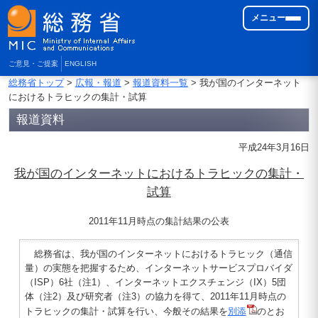
メニュー
ご意見・ご提案
ENGLISH
総務省トップ
>
広報・報道
>
報道資料一覧
> 我が国のインターネット
におけるトラヒックの集計・試算
報道資料
平成24年3月16日
我が国のインターネットにおけるトラヒックの集計・
試算
2011年11月時点の集計結果の公表
総務省は、我が国のインターネットにおけるトラヒック（通信
量）の実態を把握するため、インターネットサービスプロバイダ
（ISP）6社（注1）、インターネットエクスチェンジ（IX）5団
体（注2）及び研究者（注3）の協力を得て、2011年11月時点の
トラヒックの集計・試算を行い、今般その結果を
別添
のとお