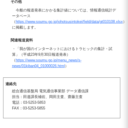
その他
今般の報道発表にかかる集計値については、情報通信統計デ
ータベース
（
https://www.soumu.go.jp/johotsusintokei/field/data/gt010108.xlsx
）
に掲載します。
関連報道資料
・「我が国のインターネットにおけるトラヒックの集計・試
算」（平成23年9月30日報道発表）
（
https://www.soumu.go.jp/menu_news/s-
news/01kiban04_01000026.html
）
連絡先
総合通信基盤局 電気通信事業部 データ通信課
担当：田邉課長補佐、岡田主査、齋藤主査
電話：03-5253-5853
FAX：03-5253-5855