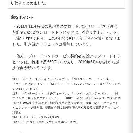
り取りまとめました。
主なポイント
・2011年11月時点の我が国のブロードバンドサービス（注4）
契約者の総ダウンロードトラヒックは、推定で約1.7T（テラ）
（注5）bpsであり、この1年間で約1.2倍（24.4％増）となりま
した。引き続きトラヒックは増加しています。
・他方、ブロードバンドサービス契約者の総アップロードトラ
ヒックは、推定で約669Gbpsであり、2010年5月の集計から減
少傾向が続いています。
注1：「インターネットイニシアティブ」、「NTTコミュニケーションズ」、
「ケイ・オプティコム」、「KDDI」、「ソフトバンクテレコム」及び「ソフトバ
ンクBB」のISP6社
注2：「インターネットマルチフィード」、「エクイニクス・ジャパン」、「日
本インターネットエクスチェンジ」、「BBIX」 及び「WIDE Project」のIX5団体
注3：江﨑浩東京大学教授、加藤朗慶應義塾大学教授、長健二朗インターネット
イニシアティブ研究員、福田健介国立情報学研究所准教授及び関谷勇司東京大学
准教授
注4：FTTH、DSL、CATV及びFWA
注5：1T（テラ）（10の12乗）＝1000G（ギガ）