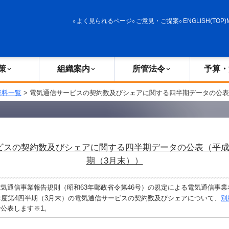
政策
組織案内
所管法令
予算・決算
よく見られるページ
ご意見・ご提案
ENGLISH(TOP)
策
組織案内
所管法令
予算・
資料一覧
> 電気通信サービスの契約数及びシェアに関する四半期データの公表
ビスの契約数及びシェアに関する四半期データの公表（平成2
期（3月末））
通信事業報告規則（昭和63年郵政省令第46号）の規定による電気通信事業
年度第4四半期（3月末）の電気通信サービスの契約数及びシェアについて、
別
公表します※1。