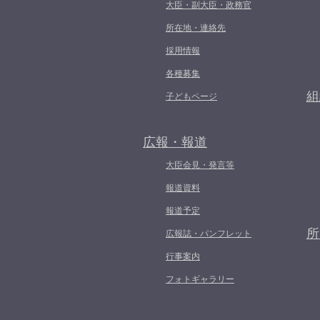
大臣・副大臣・政務官
所在地・連絡先
採用情報
各種募集
組
子どもページ
広報・報道
大臣会見・発言等
報道資料
報道予定
所
広報誌・パンフレット
行事案内
フォトギャラリー