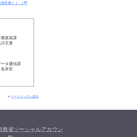
（9月末））（平
事業政策課
浅川主査
データ通信課
、長井官
ページトップへ戻る
総務省ソーシャルアカウン