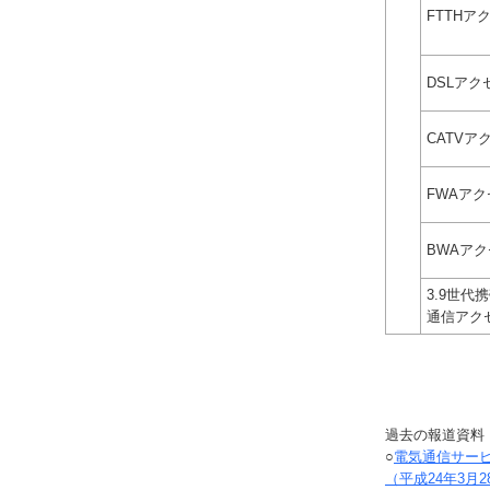
FTTHア
DSLア
CATVア
FWAア
BWAア
3.9世代
通信アク
過去の報道資料
○
電気通信サービ
（平成24年3月