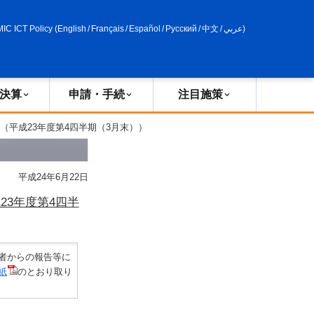
申請・手続
政策評価
MIC ICT Policy
(
English
/
Français
/
Español
/
Русский
/
中文
/
عربي
)
決算
申請・手続
注目施策
（平成23年度第4四半期（3月末））
平成24年6月22日
3年度第4四半
者からの報告等に
紙
のとおり取り