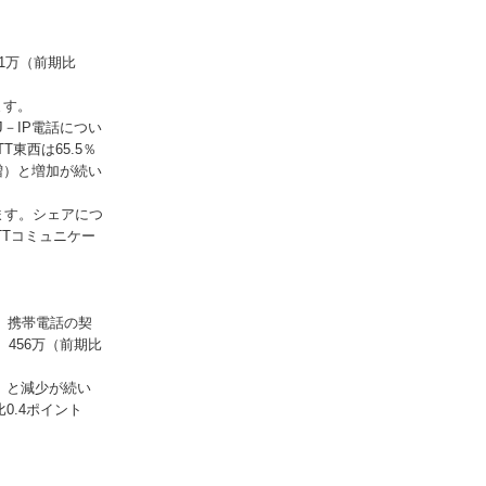
91万（前期比
ます。
J－IP電話につい
東西は65.5％
ト増）と増加が続い
ます。シェアにつ
TTコミュニケー
す。携帯電話の契
、456万（前期比
減）と減少が続い
0.4ポイント