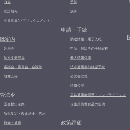
白書
予算
統計情報
決算
意見募集(パブリックコメント）
申請・手続
織案内
調達情報・電子入札
外局等
申請・届出等の手続案内
地方支分部局
個人情報保護
審議会・委員会・会議等
法令適用事前確認手続
研究会等
公文書管理
情報公開
管法令
公益通報者保護・コンプライアンス
国会提出法案
災害用備蓄食品の提供
新規制定・改正法令・告示
政策評価
通知・通達