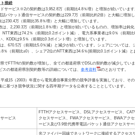
ット接続
バンドサービス※2の契約数は3,952.8万（前期比4.8％増）と増加が続いていま
代携帯電話パケット通信サービスの契約数は229.7万（前期比約2倍）と大幅に増加
約数は230.4万（前期比35.8％増）と大幅に増加しています。
の契約数は、2,230.3万（前期比1.8％増）と増加が続いているものの、増加率は
NTT東西は74.2％（前期比0.2ポイント減）、電力系事業者は9.0％（前期比
、KDDIは9.5％（前期比0.3ポイント増）と増加しています。
契約数は、670.5万（前期比5.0％減）と減少が続いています。シェアについては
8.8％（前期比±0）、シェア2位のNTT東西は34.6％(前期比0.1ポイント減）
。
道府県でFTTHの契約数が増加し、全ての都道府県でDSLの契約数が減少してい
ビスの都道府県別契約数等の詳細については、
参考資料
のとおりです。
、平成15（2003）年度から電気通信事業分野の競争評価を実施しており、そ
集に基づき競争状況に関する四半期データを公表することとしています。
FTTHアクセスサービス、DSLアクセスサービス、CAT
ドサービス
クセスサービス、FWAアクセスサービス、BWAアク
ービス及び3.9世代携帯電話パケット通信アクセスサー
光ファイバー回線でネットワークに接続するアクセス