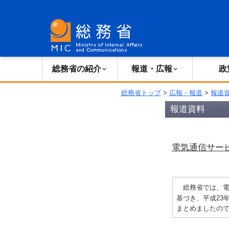
総務省の紹介
広報・報道
総務省の紹介
報道・広報
政
総務省トップ
>
広報・報道
>
報道
報道資料
電気通信サー
総務省では、電気
基づき、平成23
まとめましたので