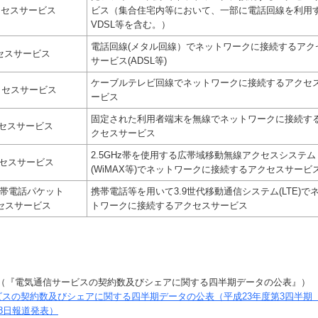
クセスサービス
ビス（集合住宅内等において、一部に電話回線を利用
VDSL等を含む。）
電話回線(メタル回線）でネットワークに接続するアク
クセスサービス
サービス(ADSL等)
ケーブルテレビ回線でネットワークに接続するアクセ
クセスサービス
ービス
固定された利用者端末を無線でネットワークに接続す
クセスサービス
クセスサービス
2.5GHz帯を使用する広帯域移動無線アクセスシステム
クセスサービス
(WiMAX等)でネットワークに接続するアクセスサービ
携帯電話パケット
携帯電話等を用いて3.9世代移動通信システム(LTE)で
セスサービス
トワークに接続するアクセスサービス
（『電気通信サービスの契約数及びシェアに関する四半期データの公表』）
スの契約数及びシェアに関する四半期データの公表（平成23年度第3四半期（
28日報道発表）