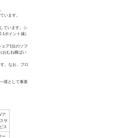
す。
しています。
鈍化しています。シ
0.1ポイント減）
、シェア1位のソフ
とおおむね横ばい
ます。なお、ブロ
の一環として事業
Vア
セスサ
ビス
サー