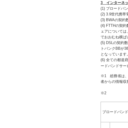
3 インターネ
(1) ブロード
(2) 3.9世
(3) BWAの契
(4) FTTH
ェアについては、
でおおむね横ばい
(5) DSLの
トバンクBBが3
となっています
(6) 全ての都
ードバンドサー
※1 総務省は
者からの情報収
※2
ブロードバン