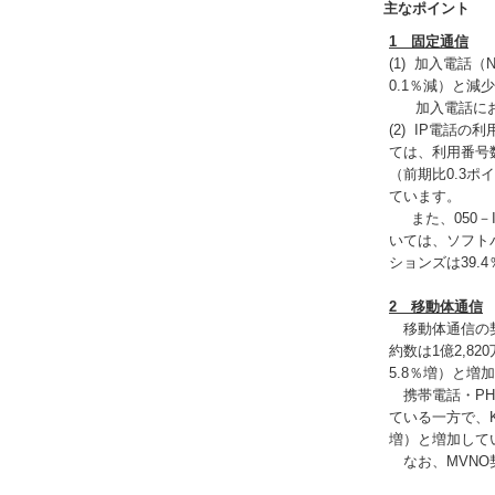
主なポイント
1 固定通信
(1) 加入電話
0.1％減）と減
加入電話におけ
(2) IP電話
ては、利用番号数
（前期比0.3ポ
ています。
また、050－
いては、ソフトバ
ションズは39.
2 移動体通信
移動体通信の契約
約数は1億2,8
5.8％増）と増
携帯電話・PHS
ている一方で、K
増）と増加して
なお、MVNO