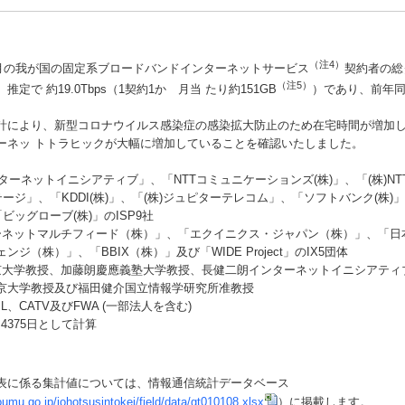
（注4）
5月の我が国の固定系ブロードバンドインターネットサービス
契約者の総
（注5）
推定で 約19.0Tbps（1契約1か 月当 たり約151GB
）であり、前年同月
。
により、新型コロナウイルス感染症の感染拡大防止のため在宅時間が増加
ーネッ トトラヒックが大幅に増加していることを確認いたしました。
ンターネットイニシアティブ」、「NTTコミュニケーションズ(株)」、「(株)N
テージ」、「KDDI(株)」、「(株)ジュピターテレコム」、「ソフトバンク(株)
「ビッグローブ(株)」のISP9社
ーネットマルチフィード（株）」、「エクイニクス・ジャパン（株）」、「日
ンジ（株）」、「BBIX（株）」及び「WIDE Project」のIX5団体
京大学教授、加藤朗慶應義塾大学教授、長健二朗インターネットイニシアティ
京大学教授及び福田健介国立情報学研究所准教授
SL、CATV及びFWA (一部法人を含む)
.4375日として計算
に係る集計値については、情報通信統計データベース
umu.go.jp/johotsusintokei/field/data/gt010108.xlsx
）に掲載します。