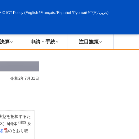
申請・手続
政策評価
MIC ICT Policy
(
English
/
Français
/
Español
/
Русский
/
中文
/
عربي
)
決算
申請・手続
注目施策
令和2年7月31日
実態を把握するた
(注2)
X）5団体
及
添
のとおり取