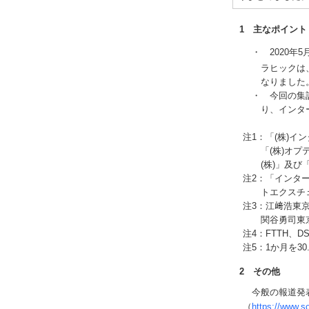
1 主なポイント
・ 2020年
ラヒックは、
なりました
・ 今回の集計
り、インタ
注1：「(株)イ
「(株)オプ
(株)」及び
注2：「インタ
トエクスチェ
注3：江﨑浩東
関谷勇司東
注4：FTTH、D
注5：1か月を30
2 その他
今般の報道発表
（
https://www.so