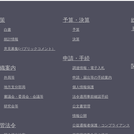
策
予算・決算
白書
予算
統計情報
決算
意見募集(パブリックコメント）
申請・手続
織案内
調達情報・電子入札
外局等
申請・届出等の手続案内
地方支分部局
個人情報保護
審議会・委員会・会議等
法令適用事前確認手続
研究会等
公文書管理
情報公開
管法令
公益通報者保護・コンプライアンス