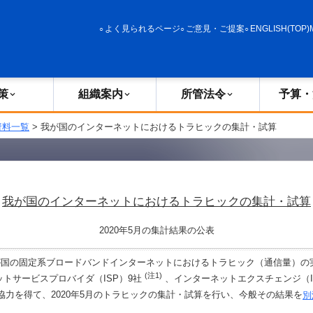
政策
組織案内
所管法令
予算・決算
よく見られるページ
ご意見・ご提案
ENGLISH(TOP)
策
組織案内
所管法令
予算・
資料一覧
> 我が国のインターネットにおけるトラヒックの集計・試算
我が国のインターネットにおけるトラヒックの集計・試算
2020年5月の集計結果の公表
国の固定系ブロードバンドインターネットにおけるトラヒック（通信量）の
(注1)
ットサービスプロバイダ（ISP）9社
、インターネットエクスチェンジ（I
協力を得て、2020年5月のトラヒックの集計・試算を行い、今般その結果を
別
。