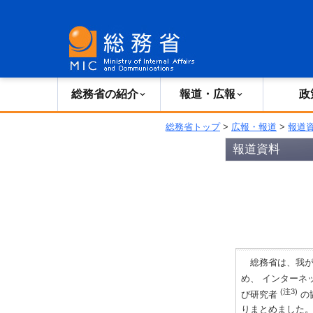
総務省の紹介
広報・報道
総務省の紹介
報道・広報
政
総務省トップ
>
広報・報道
>
報道
報道資料
総務省は、我が
め、 インターネ
(注3)
び研究者
の
りまとめました