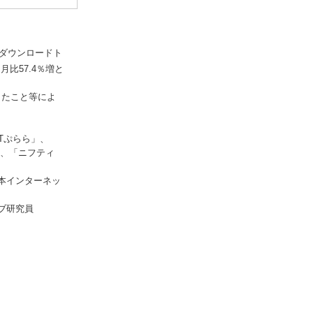
ダウンロードト
比57.4％増と
したこと等によ
TTぷらら」、
」、「ニフティ
本インターネッ
ブ研究員