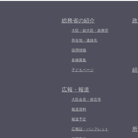
総務省の紹介
政
大臣・副大臣・政務官
所在地・連絡先
採用情報
各種募集
組
子どもページ
広報・報道
大臣会見・発言等
報道資料
報道予定
所
広報誌・パンフレット