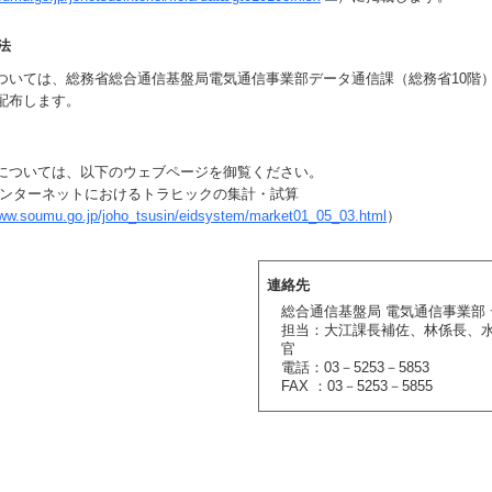
法
いては、総務省総合通信基盤局電気通信事業部データ通信課（総務省10階
配布します。
については、以下のウェブページを御覧ください。
ンターネットにおけるトラヒックの集計・試算
www.soumu.go.jp/joho_tsusin/eidsystem/market01_05_03.html
）
連絡先
総合通信基盤局 電気通信事業部
担当：大江課長補佐、林係長、
官
電話：03－5253－5853
FAX ：03－5253－5855