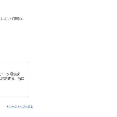
）において閲覧に
 データ通信課
水野調査員、濵口
ページトップへ戻る