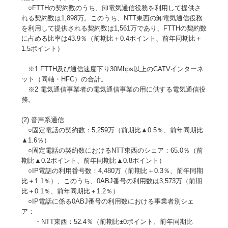
○FTTHの契約数のうち、卸電気通信役務を利用して提供さ
れる契約数は1,898万。このうち、NTT東西の卸電気通信役務
を利用して提供される契約数は1,561万であり、FTTHの契約数
に占める比率は43.9％（前期比＋0.4ポイント、前年同期比＋
1.5ポイント）
※1 FTTH及び通信速度下り30Mbps以上のCATVインターネ
ット（同軸・HFC）の合計。
※2 電気通信事業者の電気通信事業の用に供する電気通信役
務。
(2) 音声系通信
○固定電話の契約数：5,259万（前期比▲0.5％、前年同期比
▲1.6％）
○固定電話の契約数におけるNTT東西のシェア：65.0％（前
期比▲0.2ポイント、前年同期比▲0.8ポイント）
○IP電話の利用番号数：4,480万（前期比＋0.3％、前年同期
比＋1.1％）、このうち、0ABJ番号の利用数は3,573万（前期
比＋0.1％、前年同期比＋1.2％）
○IP電話に係る0ABJ番号の利用数における事業者別シェ
ア：
・NTT東西：52.4％（前期比±0ポイント、前年同期比