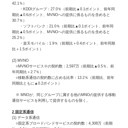
42.1％）
・KDDIグループ：27.0％（前期比▲0.1ポイント、前年同
期比▲0.6ポイント、MVNOへの提供に係るものを含めると
30.7％）
・ソフトバンク：21.0％（前期比▲0.1ポイント、前年同
期比▲0.5ポイント、MVNOへの提供に係るものを含めると
25.2％）
・楽天モバイル：1.9％（前期比＋0.4ポイント、前年同期
比＋1.5ポイント）
(2) MVNO
○MVNOサービス※の契約数：2,597万（前期比▲0.5％、前
年同期比＋2.7％）
○移動系通信の契約数に占める比率：13.2％（前期比、前年
同期比ともに▲0.2ポイント）
※ MNOが、同じグループに属する他のMNOの提供する移動
通信サービスを利用して提供するものを除く。
2 固定系通信
(1) データ系通信
○固定系ブロードバンドサービスの契約数：4,308万（前期