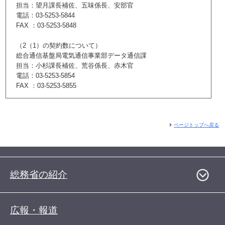
担当：望月課長補佐、五味係長、安部官
電話：03-5253-5844
FAX ：03-5253-5848
（2（1）の契約数について）
総合通信基盤局電気通信事業部データ通信課
担当：小杉課長補佐、荒谷係長、赤木官
電話：03-5253-5854
FAX ：03-5253-5855
ページトップへ戻る
総務省の紹介
広報・報道