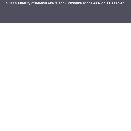
© 2009 Ministry of Internal Affairs and Communications All Rights Reserved.