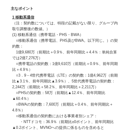
主なポイント
1 移動系通信
（注：契約数については、特段の記載がない限り、グループ内
取引調整後の数値。）
(1) 移動系通信（携帯電話・PHS・BWA）
○移動系通信（携帯電話、PHS及びBWA。以下同じ。）の契
約数：
1億9,680万（前期比＋0.9％、前年同期比＋4.4％：単純合算
では2億7,276万）
○携帯電話の契約数：1億9,610万（前期比＋0.9％、前年同期
比＋4.9％）
○3．9－4世代携帯電話（LTE）の契約数：1億4,962万（前期
比▲3.1％、前年同期比▲3.9％）、5世代携帯電話の契約数：
2,244万（前期比＋58.2％、前年同期比＋2,211万）
○PHSの契約数：58万（前期比▲12.4％、前年同期比
▲60.4％）
○BWAの契約数：7,600万（前期比＋0.4％、前年同期比＋
4.8％）
○移動系通信の契約数における事業者別シェア：
・NTTドコモ：36.9％（前期比±0ポイント、前年同期比
▲0.2ポイント、MVNOへの提供に係るものを含めると