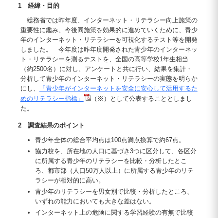
1 経緯・目的
総務省では昨年度、インターネット・リテラシー向上施策の
重要性に鑑み、今後同施策を効果的に進めていくために、青少
年のインターネット・リテラシーを可視化するテスト等を開発
しました。 今年度は昨年度開発された青少年のインターネッ
ト・リテラシーを測るテストを、全国の高等学校1年生相当
（約2500名）に対し、アンケートと共に行い、結果を集計・
分析して青少年のインターネット・リテラシーの実態を明らか
にし、
「青少年がインターネットを安全に安心して活用するた
めのリテラシー指標」
（※）として公表することとしまし
た。
2 調査結果のポイント
青少年全体の総合平均点は100点満点換算で約67点。
協力校を、所在地の人口に基づき3つに区分して、各区分
に所属する青少年のリテラシーを比較・分析したとこ
ろ、都市部（人口50万人以上）に所属する青少年のリテ
ラシーが相対的に高い。
青少年のリテラシーを男女別で比較・分析したところ、
いずれの能力においても大きな差はない。
インターネット上の危険に関する学習経験の有無で比較