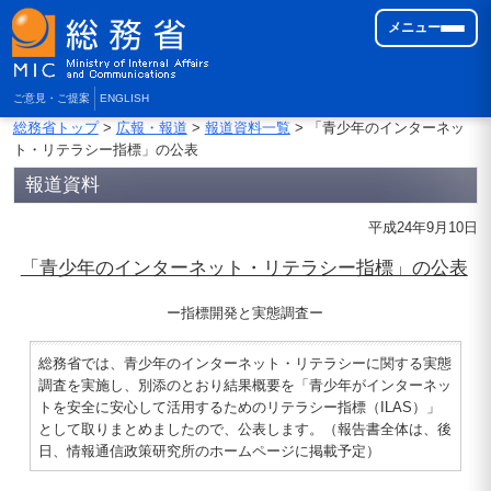
メニュー
ご意見・ご提案
ENGLISH
総務省トップ
>
広報・報道
>
報道資料一覧
> 「青少年のインターネッ
ト・リテラシー指標」の公表
報道資料
平成24年9月10日
「青少年のインターネット・リテラシー指標」の公表
ー指標開発と実態調査ー
総務省では、青少年のインターネット・リテラシーに関する実態
調査を実施し、別添のとおり結果概要を「青少年がインターネッ
トを安全に安心して活用するためのリテラシー指標（ILAS）」
として取りまとめましたので、公表します。（報告書全体は、後
日、情報通信政策研究所のホームページに掲載予定）