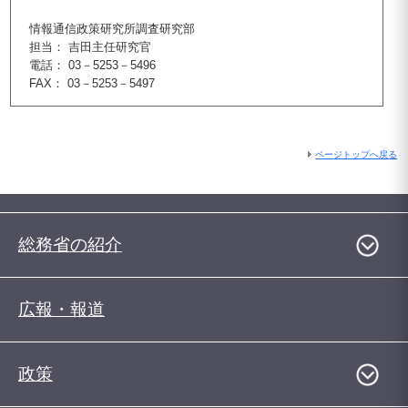
情報通信政策研究所調査研究部
担当： 吉田主任研究官
電話： 03－5253－5496
FAX： 03－5253－5497
ページトップへ戻る
総務省の紹介
広報・報道
政策