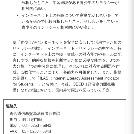
分析したところ、学習経験がある青少年のリテラシーが
相対的に高い。
インターネット上の危険について家庭で話し合いをして
いるか否かで比較分析したところ、話し合いをしている
青少年のリテラシーが相対的にやや高い。
※「青少年がインターネットを安全に安心して活用するための
リテラシー指標」 インターネット・リテラシーの中でも、特
に、インターネット上の危険・脅威への対応能力やモラルに配
慮しつつ、的確な情報を判断するために必要な能力を、3つの
大分類、7つの中分類に整理し、それぞれに対応する問題を作
成。点数化することにより、各能力を可視化した。また、指標
の副題として「ILAS（Internet Literacy Assessment indicator
for Students）」と名付け、今後、OECD（経済協力開発機
構）などの場において、国内外で周知を図っていく予定。
連絡先
総合通信基盤局消費者行政課
担当： 阿部専門職
電話： 03－5253－5843
FAX： 03－5253－5948