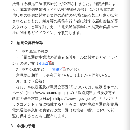
法律（令和元年法律第5号）が公布されました。当該法律によ
り、電気通信事業法（昭和59年法律第86号）における電気通
信役務の提供に関する契約の締結の勧誘に係る禁止行為が拡大
されるとともに、媒介等の業務を行う者に対する届出義務が導
入されること等を踏まえ、「電気通信事業法の消費者保護ルー
ルに関するガイドライン」を改定します。
2 意見公募要領等
（1）意見募集の対象：
・「電気通信事業法の消費者保護ルールに関するガイドライ
ン」の改定案（
別紙1
）
（2）意見公募要領 ：
別紙2
のとおり
意見提出期間 ：令和元年7月6日（土）から同年8月5日
（月）まで（必着）
なお、本改定案及び意見公募要領については、総務省ホーム
ページ（http://www.soumu.go.jp）の「報道資料」欄及び電子
政府の総合窓口[e-Gov]（https://www.e-gov.go.jp/）の「パブリ
ックコメント」欄に掲載するとともに、総務省総合通信基盤局
電気通信事業部消費者行政第一課（総務省10階）において閲
覧に供するとともに配布します。
3 今後の予定