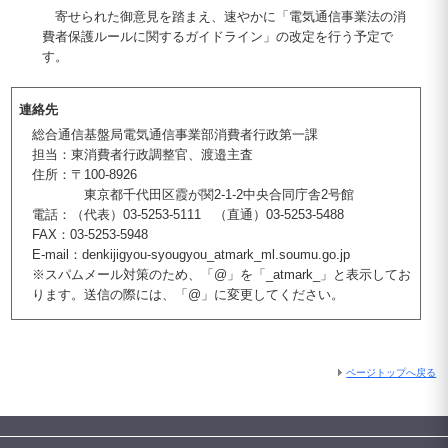
寄せられた御意見を踏まえ、速やかに「電気通信事業法の消
費者保護ルールに関するガイドライン」の改定を行う予定で
す。
連絡先
総合通信基盤局電気通信事業部消費者行政第一課
担当：東消費者行政調整官、渡邉主査
住所：〒100-8926
東京都千代田区霞が関2-1-2中央合同庁舎2号館
電話：（代表）03-5253-5111 （直通）03-5253-5488
FAX：03-5253-5948
E-mail：denkijigyou-syougyou_atmark_ml.soumu.go.jp
※スパムメール対策のため、「@」を「_atmark_」と表示してお
ります。送信の際には、「@」に変更してください。
ページトップへ戻る