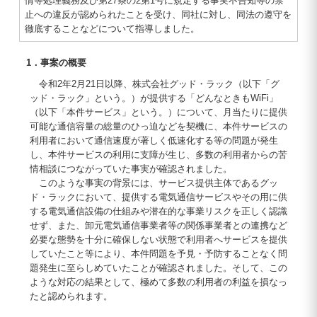
情等処理義務及び第27条の2第1号に規定する事実不告知等の禁
止への違反が認められたことを受け、同社に対し、同法の遵守を
徹底することなどについて指導しました。
1．事案の概要
令和2年2月21日以降、株式会社グッド・ラック（以下「グ
ッド・ラック」という。）が提供する「どんなときもWiFi」
（以下「本件サービス」という。）について、月当たりに提供
可能な通信容量の総量のひっ迫などを契機に、本件サービスの
利用者において通信速度が著しく低速化する等の問題が発生
し、本件サービスの利用に支障が生じ、多数の利用者からの苦
情相談につながっていた事実が確認されました。
このような事実の背景には、サービス提供主体であるグッ
ド・ラックにおいて、提供する電気通信サービスやその用に供
する電気通信設備の仕組みや潜在的な事業リスクを正しく認識
せず、また、卸元電気通信事業者等の関係事業者との連携など
必要な態勢を十分に確保しない状態で利用者へサービスを提供
していたこと等により、本件問題を予見・予防することなく問
題発生に至らしめていたことが確認されました。そして、この
ような対応の結果として、極めて多数の利用者の利益を損なっ
たと認められます。