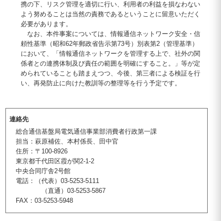
携の下、リスク管理を適切に行い、利用者の利益を損なわない
よう努めることは当然の責務であるということに留意いただく
必要があります。
なお、本件事案については、情報通信ネットワーク安全・信
頼性基準（昭和62年郵政省告示第73号）別表第2（管理基準）
において、「情報通信ネットワークを管理する上で、社外の関
係者との連携体制及び責任の範囲を明確にすること。」等が定
められていることも踏まえつつ、今後、第三者による検証を行
い、再発防止に向けた教訓等の整理等を行う予定です。
連絡先
総合通信基盤局電気通信事業部消費者行政第一課
担当：萩原補佐、本村係長、田中官
住所：〒100-8926
東京都千代田区霞が関2-1-2
中央合同庁舎2号館
電話：（代表）03-5253-5111
（直通）03-5253-5867
FAX：03-5253-5948