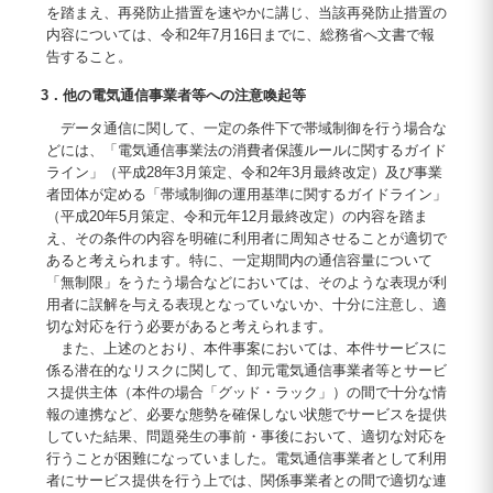
を踏まえ、再発防止措置を速やかに講じ、当該再発防止措置の
内容については、令和2年7月16日までに、総務省へ文書で報
告すること。
3．他の電気通信事業者等への注意喚起等
データ通信に関して、一定の条件下で帯域制御を行う場合な
どには、「電気通信事業法の消費者保護ルールに関するガイド
ライン」（平成28年3月策定、令和2年3月最終改定）及び事業
者団体が定める「帯域制御の運用基準に関するガイドライン」
（平成20年5月策定、令和元年12月最終改定）の内容を踏ま
え、その条件の内容を明確に利用者に周知させることが適切で
あると考えられます。特に、一定期間内の通信容量について
「無制限」をうたう場合などにおいては、そのような表現が利
用者に誤解を与える表現となっていないか、十分に注意し、適
切な対応を行う必要があると考えられます。
また、上述のとおり、本件事案においては、本件サービスに
係る潜在的なリスクに関して、卸元電気通信事業者等とサービ
ス提供主体（本件の場合「グッド・ラック」）の間で十分な情
報の連携など、必要な態勢を確保しない状態でサービスを提供
していた結果、問題発生の事前・事後において、適切な対応を
行うことが困難になっていました。電気通信事業者として利用
者にサービス提供を行う上では、関係事業者との間で適切な連