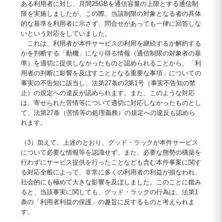
ある利用者に対し、月間25GBを通信容量の上限とする通信制
限を実施しましたが、この際、当該制限の対象となる者の具体
的な基準を利用者に示さず、問合せがあっても一律に回答しな
いという対応をしていました。
これは、利用者が本件サービスの利用を継続するか解約する
かを判断する「動機」になり得る情報（通信制限の対象者の基
準）を適切に提供しなかったものと認められることから、「利
用者の判断に影響を及ぼすこととなる重要な事項」についての
事実の不告知に該当し、法第27条の2第1号（事実不告知の禁
止）の規定への違反が認められます。また、このような対応
は、寄せられた苦情等について適切に対応しなかったものとし
て、法第27条（苦情等の処理義務）の規定への違反も認めら
れます。
（3）加えて、上述のとおり、グッド・ラックが本件サービス
について必要な情報等を認識せず、また、必要な態勢の構築を
行わずにサービス提供を行ったことなども含む本件事案に関す
る対応全般によって、非常に多くの利用者の利益が損なわれ、
社会的にも極めて大きな影響を及ぼしました。このことに鑑み
ると、当該事実に関しても、グッド・ラックの行為は、法第1
条の「利用者利益の保護」の趣旨に反するものと考えられま
す。