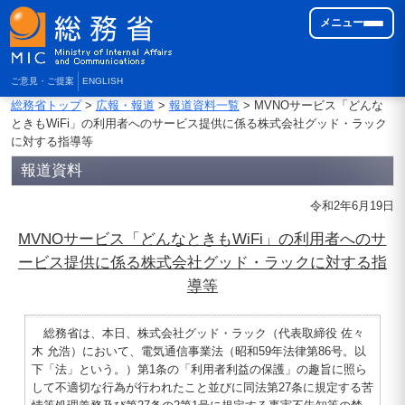
メニュー
ご意見・ご提案
ENGLISH
総務省トップ
>
広報・報道
>
報道資料一覧
> MVNOサービス「どんな
ときもWiFi」の利用者へのサービス提供に係る株式会社グッド・ラック
に対する指導等
報道資料
令和2年6月19日
MVNOサービス「どんなときもWiFi」の利用者へのサ
ービス提供に係る株式会社グッド・ラックに対する指
導等
総務省は、本日、株式会社グッド・ラック（代表取締役 佐々
木 允浩）において、電気通信事業法（昭和59年法律第86号。以
下「法」という。）第1条の「利用者利益の保護」の趣旨に照ら
して不適切な行為が行われたこと並びに同法第27条に規定する苦