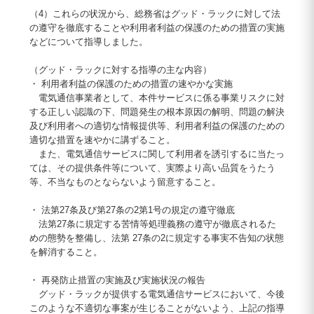
（4）これらの状況から、総務省はグッド・ラックに対して法
の遵守を徹底することや利用者利益の保護のための措置の実施
などについて指導しました。
（グッド・ラックに対する指導の主な内容）
・ 利用者利益の保護のための措置の速やかな実施
電気通信事業者として、本件サービスに係る事業リスクに対
する正しい認識の下、問題発生の根本原因の解明、問題の解決
及び利用者への適切な情報提供等、利用者利益の保護のための
適切な措置を速やかに講ずること。
また、電気通信サービスに関して利用者を誘引するに当たっ
ては、その提供条件等について、実際より高い品質をうたう
等、不当なものとならないよう留意すること。
・ 法第27条及び第27条の2第1号の規定の遵守徹底
法第27条に規定する苦情等処理義務の遵守が徹底されるた
めの態勢を整備し、法第 27条の2に規定する事実不告知の状態
を解消すること。
・ 再発防止措置の実施及び実施状況の報告
グッド・ラックが提供する電気通信サービスにおいて、今後
このような不適切な事案が生じることがないよう、上記の指導