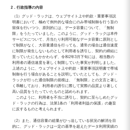
2．行政指導の内容
（1）グッド・ラックは、ウェブサイト上や約款・重要事項説
明書において、極めて例外的な場合にのみ帯域制御を行う旨の
留保を行いつつ、原則的には、データ容量について、「無制
限」をうたっていました。このように、グッド・ラックは本件
サービスについて、月当たり利用可能なデータ容量に原則とし
て制限がなく、大容量通信を行っても、通常の場合は通信速度
に制限が発生しないものとして利用者を誘引し、契約の締結に
至っていたにもかかわらず、令和2年3月下旬には、相当数の
利用者の通信速度を著しく制限していた事実が判明しました。
上述のように、ウェブサイト上や約款・重要事項説明書で帯域
制御を行う場合があることを説明していたとしても、グッド・
ラックが行った通信制限の規模は、「無制限」との文言と著し
く乖離しており、利用者の誘引に際して実際の品質より著しく
高い品質をうたっていたものと認められます。
このように、利用者を不当に誘引し、契約に至らしめたグッ
ド・ラックの行為は、法第1条の「利用者利益の保護」の趣旨
に反するものと考えられます。
（2）また、通信容量の総量がひっ迫している状況の解消を目
的に、グッド・ラックは一定の基準を超えたデータ利用実績の