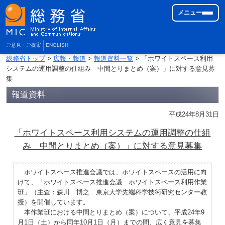
メニュー
ご意見・ご提案
ENGLISH
総務省トップ
>
広報・報道
>
報道資料一覧
> 「ホワイトスペース利用
システムの運用調整の仕組み 中間とりまとめ（案）」に対する意見募
集
報道資料
平成24年8月31日
「ホワイトスペース利用システムの運用調整の仕組
み 中間とりまとめ（案）」に対する意見募集
ホワイトスペース推進会議では、ホワイトスペースの活用に向
けて、「ホワイトスペース推進会議 ホワイトスペース利用作業
班」（主査：森川 博之 東京大学先端科学技術研究センター教
授）を開催しています。
本作業班における中間とりまとめ（案）について、平成24年9
月1日（土）から同年10月1日（月）までの間、広く意見を募集