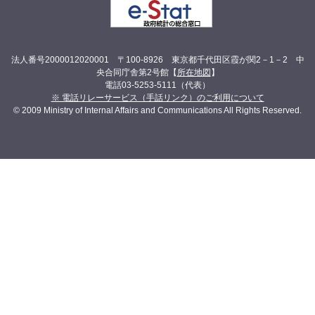
法人番号2000012020001 〒100-8926 東京都千代田区霞が関2－1－2 中
央合同庁舎第2号館【
所在地図
】
電話03-5253-5111（代表）
※ 電話リレーサービス（手話リンク）のご利用について
© 2009 Ministry of Internal Affairs and Communications All Rights Reserved.