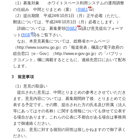
（1）募集対象 ホワイトスペース利用システムの運用調整
の仕組み 中間とりまとめ（案）（
別紙1
）
（2）提出期限 平成24年10月1日（月）正午必着（ただし、
郵送については、平成24年10月1日（月）必着とします。）
詳細については、募集要領(
別紙2
)及び意見提出フォーマ
ット(
別添
)をご覧下さい。
なお、本意見募集については、総務省ホームページ
（http://www.soumu.go.jp）の「報道発表」欄及び電子政府の
総合窓口［e－Gov］（http://www.e-gov.go.jp）の「パブリッ
クコメント」欄に掲載するとともに、連絡先窓口において配布
します。
3 留意事項
（1）意見の取扱い
提出された意見は、中間とりまとめの参考とさせていただき
ます。意見内容については、募集期間終了後、とりまとめて公
表する予定です。その際、提出された方の氏名及び所属（法人
等にあってはその名称）に関する情報についても併せて公表す
る場合があります。これらの公表に不都合がある場合は事務局
まで御連絡ください。
なお、意見に対する個別の回答は致しかねますので御了承く
ださい。