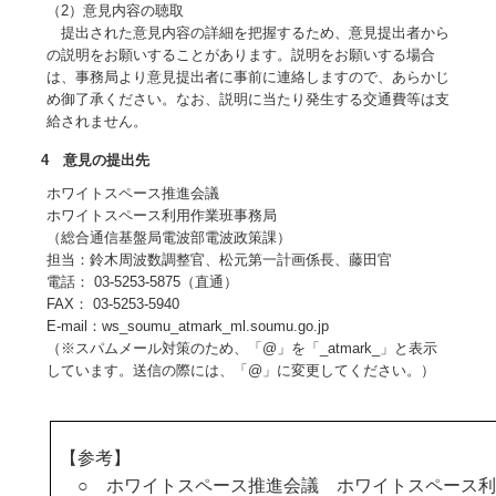
（2）意見内容の聴取
提出された意見内容の詳細を把握するため、意見提出者から
の説明をお願いすることがあります。説明をお願いする場合
は、事務局より意見提出者に事前に連絡しますので、あらかじ
め御了承ください。なお、説明に当たり発生する交通費等は支
給されません。
4 意見の提出先
ホワイトスペース推進会議
ホワイトスペース利用作業班事務局
（総合通信基盤局電波部電波政策課）
担当：鈴木周波数調整官、松元第一計画係長、藤田官
電話： 03-5253-5875（直通）
FAX： 03-5253-5940
E-mail：ws_soumu_atmark_ml.soumu.go.jp
（※スパムメール対策のため、「@」を「_atmark_」と表示
しています。送信の際には、「@」に変更してください。）
【参考】
○ ホワイトスペース推進会議 ホワイトスペース利