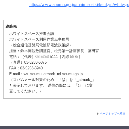
https://www.soumu.go.jp/main_sosiki/kenkyu/whitespa
連絡先
ホワイトスペース推進会議
ホワイトスペース利用作業班事務局
（総合通信基盤局電波部電波政策課）
担当：鈴木周波数調整官、松元第一計画係長、藤田官
電話：（代表）03-5253-5111［内線 5875］
（直通）03-5253-5875
FAX：03-5253-5940
E-mail：ws_soumu_atmark_ml.soumu.go.jp
（スパムメール対策のため、「@」を「_atmark_」
と表示しております。 送信の際には、「@」に変
更してください。）
ページトップへ戻る