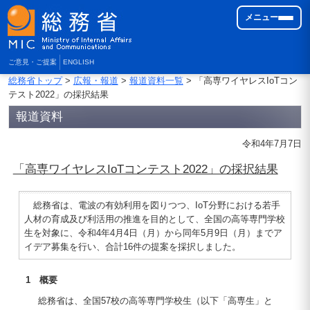
メニュー
ご意見・ご提案
ENGLISH
総務省トップ
>
広報・報道
>
報道資料一覧
> 「高専ワイヤレスIoTコン
テスト2022」の採択結果
報道資料
令和4年7月7日
「高専ワイヤレスIoTコンテスト2022」の採択結果
総務省は、電波の有効利用を図りつつ、IoT分野における若手
人材の育成及び利活用の推進を目的として、全国の高等専門学校
生を対象に、令和4年4月4日（月）から同年5月9日（月）までア
イデア募集を行い、合計16件の提案を採択しました。
1 概要
総務省は、全国57校の高等専門学校生（以下「高専生」と