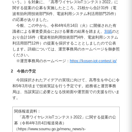
いう。）を対象に、「高専ワイヤレスIoTコンテスト2022」に
関する提案の公募を実施したところ、21校から合計31件（電
波有効利用技術部門6件、電波利用システム利活用部門25件）
の応募がありました。
今般、この中から、令和4年6月14日（火）に開催された有
識者による審査委員会における審査の結果を踏まえ、
別紙
のと
おり合計16件（電波有効利用技術部門4件、電波利用システム
利活用部門12件）の提案を採択することとしましたので公表
します。詳細については、運営事務局のホームページを御参照
ください。
※運営事務局のホームページ：
https://kosen-iot-contest.jp/
2 今後の予定
今回採択されたアイデアの実現に向けて、高専生を中心に令
和5年3月頃まで技術実証を行う予定です。総務省と運営事務
局は、当該実証に必要となる技術面や運営面での支援を行いま
す。
関係報道資料：
「高専ワイヤレスIoTコンテスト2022」に関する提案の公
募（令和4年3月4日報道発表）
（https://www.soumu.go.jp/menu_news/s-