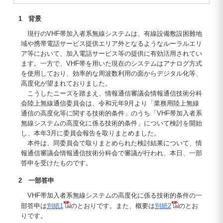
1 背景
現行のVHF帯加入者系無線システムは、有線設備敷設困難地
域や携帯電話サービス提供エリア外となるようなルーラルエリ
ア等において、加入電話サービス等の提供に有効活用されてい
ます。一方で、VHF帯を用いた現在のシステムはアナログ方式
を使用しており、効率的な周波数利用の面からデジタル化等、
高度化が望まれておりました。
こうしたニーズを踏まえ、情報通信審議会情報通信技術分科
会陸上無線通信委員会は、令和元年9月より「業務用陸上無線
通信の高度化等に関する技術的条件」のうち「VHF帯加入者系
無線システムの高度化に係る技術的条件」について検討を開始
し、本年3月に委員会報告を取りまとめました。
本件は、同委員会で取りまとめられた検討結果について、情
報通信審議会情報通信技術分科会で審議が行われ、本日、一部
答申を受けたものです。
2 一部答申
VHF帯加入者系無線システムの高度化に係る技術的条件の一
部答申は
別紙1
のとおりです。また、概要は
別紙2
のとお
りです。