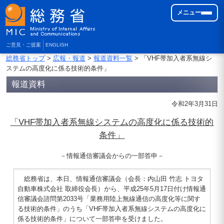
メニュー
ご意見・ご提案
ENGLISH
総務省トップ
>
広報・報道
>
報道資料一覧
> 「VHF帯加入者系無線シ
ステムの高度化に係る技術的条件」
報道資料
令和2年3月31日
「VHF帯加入者系無線システムの高度化に係る技術的
条件」
－情報通信審議会からの一部答申－
総務省は、本日、情報通信審議会（会長：内山田 竹志 トヨタ
自動車株式会社 取締役会長）から、平成25年5月17日付け情報通
信審議会諮問第2033号「業務用陸上無線通信の高度化等に関す
る技術的条件」のうち「VHF帯加入者系無線システムの高度化に
係る技術的条件」について一部答申を受けました。