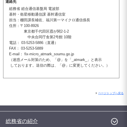
連絡先
総務省 総合通信基盤局 電波部
基幹・衛星移動通信課 基幹通信室
担当：棚田課長補佐、福川第一マイクロ通信係長
住所：〒100-8926
東京都千代田区霞が関2-1-2
中央合同庁舎第2号館 10階
電話： 03-5253-5886（直通）
FAX： 03-5253-5889
E-mail： fix-micro_atmark_soumu.go.jp
（迷惑メール対策のため、「@」を「_atmark_」と表示
しております。送信の際は、「@」に変更してください。）
ページトップへ戻る
総務省の紹介