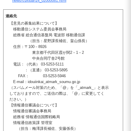
news/01kiban14_02000081.html
連絡先
【意見の募集結果について】
移動通信システム委員会事務局
総務省 総合通信基盤局 電波部 移動通信課
（担当：星野課長補佐、畠山係長）
住所：〒100－8926
東京都千代田区霞が関2－1－2
中央合同庁舎2号館
電話：（代表） 03-5253-5111
：（直通） 03-5253-5895
FAX： 03-5253-5946
E-mail：idouiinkai_atmark_soumu.go.jp
（スパムメール対策のため、「@」を「_atmark_」と表示
しておりますので、ご送信の際は、「@」に変更してく
ださい。）
【情報通信審議会について】
情報通信審議会事務局
総務省 情報通信国際戦略局
情報通信政策課 管理室
（担当：梅澤課長補佐、安藤係長）