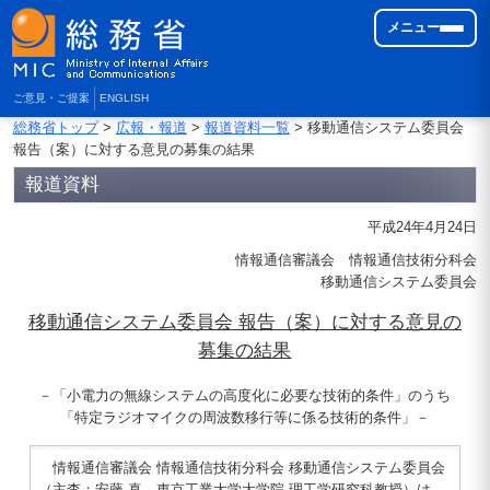
メニュー
ご意見・ご提案
ENGLISH
総務省トップ
>
広報・報道
>
報道資料一覧
> 移動通信システム委員会
報告（案）に対する意見の募集の結果
報道資料
平成24年4月24日
情報通信審議会 情報通信技術分科会
移動通信システム委員会
移動通信システム委員会 報告（案）に対する意見の
募集の結果
－「小電力の無線システムの高度化に必要な技術的条件」のうち
「特定ラジオマイクの周波数移行等に係る技術的条件」－
情報通信審議会 情報通信技術分科会 移動通信システム委員会
（主査：安藤 真 東京工業大学大学院 理工学研究科教授）は、