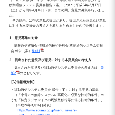
移動通信システム委員会報告（案）について平成24年3月17日
（土）から同年4月16日（月）までの間、意見の募集を行いまし
た。
その結果、13件の意見の提出があり、提出された意見及び意見
に対する本委員会の考え方を取りまとめましたので公表します。
1 意見募集の対象
情報通信審議会 情報通信技術分科会 移動通信システム委員
会 報告（案）
別紙1
2 提出された意見及び意見に対する本委員会の考え方
提出された意見及び移動通信システム委員会の考え方は、
別
紙2
のとおりです。
【関係報道資料】
・移動通信システム委員会 報告（案）に対する意見の募集
（「小電力の無線システムの高度化に必要な技術的条件」の
うち「特定ラジオマイクの周波数移行等に係る技術的条件」）
（平成24年3月16日発表）
https://www.soumu.go.jp/menu_news/s-