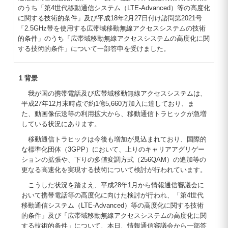
のうち「第4世代移動通信システム（LTE-Advanced）等の高度化
に関する技術的条件」及び平成18年2月27日付け諮問第2021号
「2.5GHz帯を使用する広帯域移動無線アクセスシステムの技術
的条件」のうち「広帯域移動無線アクセスシステムの高度化に関
する技術的条件」について一部答申を受けました。
1 背景
我が国の携帯電話及び広帯域移動無線アクセスシステムは、
平成27年12月末時点で約1億5,660万加入に達しており、ま
た、動画像伝送等の利用拡大から、移動通信トラヒックが急増
している状況にあります。
移動通信トラヒックは今後も増加が見込まれており、国際的
な標準化団体（3GPP）において、上りのキャリアアグリゲー
ションの拡張や、下りの多値変調方式（256QAM）の追加等の
更なる高速化を実現する技術について検討が行われています。
こうした状況を踏まえ、平成28年1月から情報通信審議会に
おいて携帯電話等の高度化に向けた検討が行われ、「第4世代
移動通信システム（LTE-Advanced）等の高度化に関する技術
的条件」及び「広帯域移動無線アクセスシステムの高度化に関
する技術的条件」について、本日、情報通信審議会から一部答