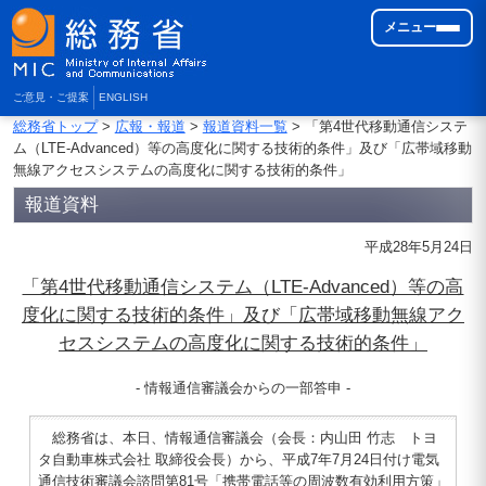
メニュー
ご意見・ご提案
ENGLISH
総務省トップ
>
広報・報道
>
報道資料一覧
> 「第4世代移動通信システ
ム（LTE-Advanced）等の高度化に関する技術的条件」及び「広帯域移動
無線アクセスシステムの高度化に関する技術的条件」
報道資料
平成28年5月24日
「第4世代移動通信システム（LTE-Advanced）等の高
度化に関する技術的条件」及び「広帯域移動無線アク
セスシステムの高度化に関する技術的条件」
- 情報通信審議会からの一部答申 -
総務省は、本日、情報通信審議会（会長：内山田 竹志 トヨ
タ自動車株式会社 取締役会長）から、平成7年7月24日付け電気
通信技術審議会諮問第81号「携帯電話等の周波数有効利用方策」