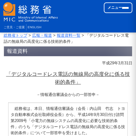
メニュー
ご意見・ご提案
ENGLISH
総務省トップ
>
広報・報道
>
報道資料一覧
> 「デジタルコードレス電
話の無線局の高度化に係る技術的条件」
報道資料
平成29年3月31日
「デジタルコードレス電話の無線局の高度化に係る技
術的条件」
－情報通信審議会からの一部答申－
総務省は、本日、情報通信審議会（会長：内山田 竹志 トヨ
タ自動車株式会社取締役会長）から、平成14年9月30日付け諮問
第2009号「小電力の無線システムの高度化に必要な技術的条
件」のうち「デジタルコードレス電話の無線局の高度化に係る技
術的条件」について一部答申を受けました。