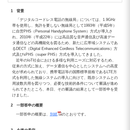
1 背景
「デジタルコードレス電話の無線局」については、1.9GHz
帯を使用し、免許を要しない無線局として1993年（平成5年）
に自営PHS（Personal Handyphone System）方式が導入さ
れ、2010年（平成22年）には高品質な音声通信及び高速デー
タ通信などの高機能化を図るため、新たに広帯域システムであ
るDECT（Digital Enhanced Cordless Telecommunications）方
式及びsPHS（super PHS）方式を導入してきました。
近年のIoT社会における多様な利用ニーズに対応するため、
従来の方式に加え、データ通信を中心としたシステムへの高度
化が求められており、携帯電話等の国際標準規格であるLTE方
式を利用した無線システムの導入に向けて、既存システムとの
周波数共用を図りつつ、必要な技術的条件について審議が進め
られてきたところ、本日、その審議の結果として一部答申を受
けました。
2 一部答申の概要
一部答申の概要は、
別紙
のとおりです。