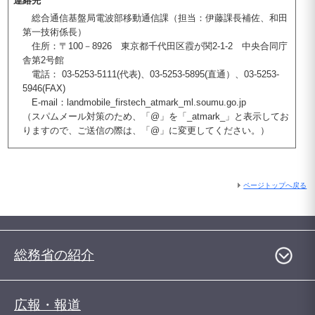
連絡先
総合通信基盤局電波部移動通信課（担当：伊藤課長補佐、和田
第一技術係長）
住所：〒100－8926 東京都千代田区霞が関2-1-2 中央合同庁
舎第2号館
電話： 03-5253-5111(代表)、03-5253-5895(直通）、03-5253-
5946(FAX)
E-mail：landmobile_firstech_atmark_ml.soumu.go.jp
（スパムメール対策のため、「@」を「_atmark_」と表示してお
りますので、ご送信の際は、「@」に変更してください。）
ページトップへ戻る
総務省の紹介
広報・報道