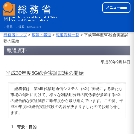
メニュー
ご意見・ご提案
ENGLISH
総務省トップ
>
広報・報道
>
報道資料一覧
> 平成30年度5G総合実証試
験の開始
報道資料
平成30年9月14日
平成30年度5G総合実証試験の開始
総務省は、第5世代移動通信システム（5G）実現による新たな
市場の創出に向けて、様々な利活用分野の関係者が参加する5G
の総合的な実証試験に昨年度から取り組んでいます。この度、平
成30年度5G総合実証試験の内容が決まりましたのでお知らせし
ます。
1．背景・目的