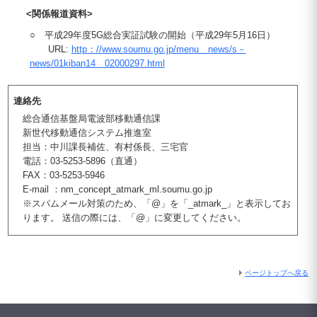
<関係報道資料>
○ 平成29年度5G総合実証試験の開始（平成29年5月16日）
URL:
http：//www.soumu.go.jp/menu＿news/s－
news/01kiban14＿02000297.html
連絡先
総合通信基盤局電波部移動通信課
新世代移動通信システム推進室
担当：中川課長補佐、有村係長、三宅官
電話：03-5253-5896（直通）
FAX：03-5253-5946
E-mail ：nm_concept_atmark_ml.soumu.go.jp
※スパムメール対策のため、「@」を「_atmark_」と表示してお
ります。 送信の際には、「@」に変更してください。
ページトップへ戻る