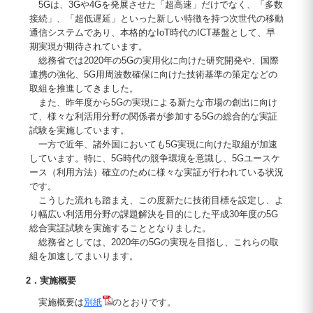
5Gは、3Gや4Gを発展させた「超高速」だけでなく、「多数
接続」、「超低遅延」といった新しい特徴を持つ次世代の移動
通信システムであり、本格的なIoT時代のICT基盤として、早
期実現が期待されています。
総務省では2020年の5Gの実用化に向けた研究開発や、国際
連携の強化、5G用周波数確保に向けた技術基準の策定などの
取組を推進してきました。
また、昨年度から5Gの実現による新たな市場の創出に向け
て、様々な利活用分野の関係者が参加する5Gの総合的な実証
試験を実施しています。
一方で近年、諸外国においても5G実現に向けた取組が加速
しています。特に、5G時代の競争環境を意識し、5Gユースケ
ース（利用方法）確立のために様々な実証が行われている状況
です。
こうした流れも踏まえ、この度新たに技術目標を設定し、よ
り幅広い利活用分野の課題解決を目的にした平成30年度の5G
総合実証試験を実施することとなりました。
総務省としては、2020年の5Gの実現を目指し、これらの取
組を加速してまいります。
2．実施概要
実施概要は
別紙
のとおりです。