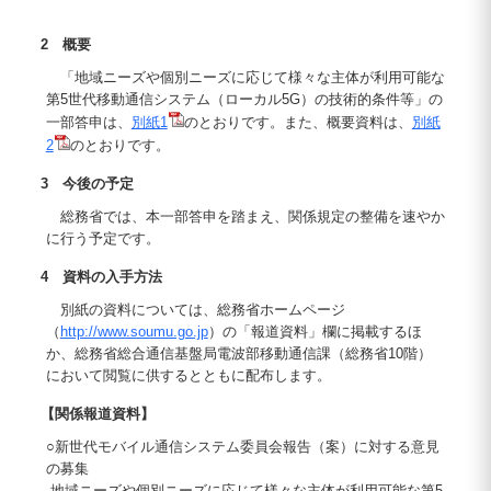
2 概要
「地域ニーズや個別ニーズに応じて様々な主体が利用可能な
第5世代移動通信システム（ローカル5G）の技術的条件等」の
一部答申は、
別紙1
のとおりです。また、概要資料は、
別紙
2
のとおりです。
3 今後の予定
総務省では、本一部答申を踏まえ、関係規定の整備を速やか
に行う予定です。
4 資料の入手方法
別紙の資料については、総務省ホームページ
（
http://www.soumu.go.jp
）の「報道資料」欄に掲載するほ
か、総務省総合通信基盤局電波部移動通信課（総務省10階）
において閲覧に供するとともに配布します。
【関係報道資料】
○新世代モバイル通信システム委員会報告（案）に対する意見
の募集
-地域ニーズや個別ニーズに応じて様々な主体が利用可能な第5