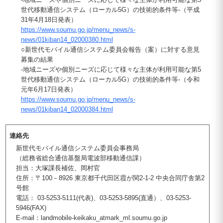
世代移動通信システム（ローカル5G）の技術的条件等-（平成
31年4月18日発表）
https://www.soumu.go.jp/menu_news/s-
news/01kiban14_02000380.html
○新世代モバイル通信システム委員会報告（案）に対する意見
募集の結果
-地域ニーズや個別ニーズに応じて様々な主体が利用可能な第5
世代移動通信システム（ローカル5G）の技術的条件等-（令和
元年6月17日発表）
https://www.soumu.go.jp/menu_news/s-
news/01kiban14_02000384.html
連絡先
新世代モバイル通信システム委員会事務局
（総務省総合通信基盤局電波部移動通信課）
担当：大塚課長補佐、岡村官
住所：〒100－8926 東京都千代田区霞が関2-1-2 中央合同庁舎第2
号館
電話： 03-5253-5111(代表)、03-5253-5895(直通）、03-5253-
5946(FAX)
E-mail：landmobile-keikaku_atmark_ml.soumu.go.jp