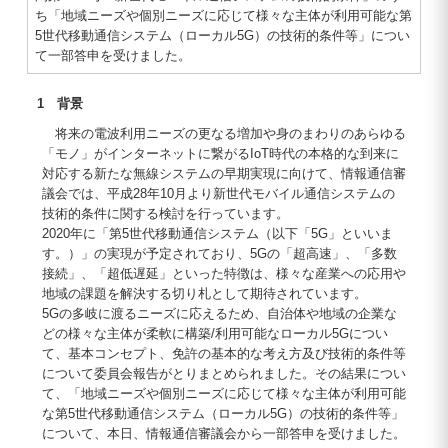
ち「地域ニーズや個別ニーズに応じて様々な主体が利用可能な第
5世代移動通信システム（ローカル5G）の技術的条件等」につい
て一部答申を受けました。
1 背景
将来の電波利用ニーズの更なる増加や身のまわりのあらゆる
「モノ」がインターネットに繋がるIoT時代の本格的な到来に
対応する新たな無線システムの早期実現に向けて、情報通信審
議会では、平成28年10月より新世代モバイル通信システムの
技術的条件に関する検討を行っています。
2020年に「第5世代移動通信システム（以下「5G」といいま
す。）」の実現が予定されており、5Gの「超高速」、「多数
接続」、「超低遅延」といった特徴は、様々な産業への応用や
地域の課題を解決する切り札として期待されています。
5Gの多岐に渡るニーズに応えるため、自治体や地域の企業な
どの様々な主体が柔軟に構築/利用可能なローカル5Gについ
て、基本コンセプト、免許の基本的な考え方及び技術的条件等
について委員会報告がとりまとめられました。その結果につい
て、「地域ニーズや個別ニーズに応じて様々な主体が利用可能
な第5世代移動通信システム（ローカル5G）の技術的条件等」
について、本日、情報通信審議会から一部答申を受けました。