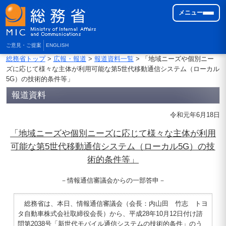
メニュー
ご意見・ご提案
ENGLISH
総務省トップ
>
広報・報道
>
報道資料一覧
> 「地域ニーズや個別ニー
ズに応じて様々な主体が利用可能な第5世代移動通信システム（ローカル
5G）の技術的条件等」
報道資料
令和元年6月18日
「地域ニーズや個別ニーズに応じて様々な主体が利用
可能な第5世代移動通信システム（ローカル5G）の技
術的条件等」
－情報通信審議会からの一部答申－
総務省は、本日、情報通信審議会（会長：内山田 竹志 トヨ
タ自動車株式会社取締役会長）から、平成28年10月12日付け諮
問第2038号「新世代モバイル通信システムの技術的条件」のう