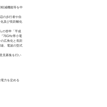
害軽減機能等を中
辺の歩行者や自
角化及び長距離化
らの答申「平成
76GHz帯小電
ーの広角化と長距
用途、電波の型式
、意見募集を行い
線電力を定める