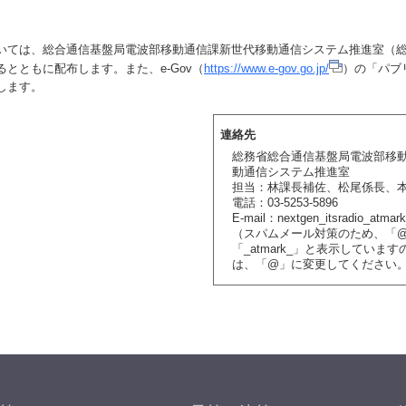
ては、総合通信基盤局電波部移動通信課新世代移動通信システム推進室（総
とともに配布します。また、e-Gov（
https://www.e-gov.go.jp/
）の「パブ
します。
連絡先
総務省総合通信基盤局電波部移
動通信システム推進室
担当：林課長補佐、松尾係長、
電話：03-5253-5896
E-mail：nextgen_itsradio_atmark
（スパムメール対策のため、「
「_atmark_」と表示していま
は、「@」に変更してください