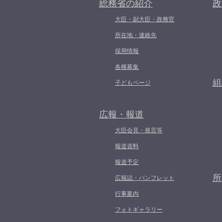
総務省の紹介
政
大臣・副大臣・政務官
所在地・連絡先
採用情報
各種募集
組
子どもページ
広報・報道
大臣会見・発言等
報道資料
報道予定
所
広報誌・パンフレット
行事案内
フォトギャラリー