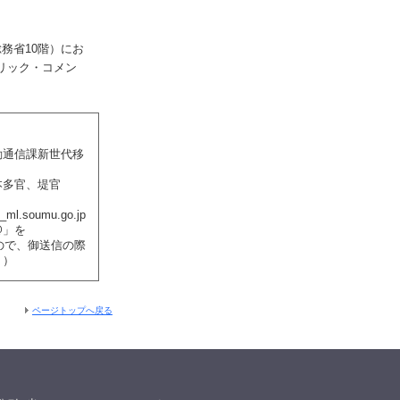
務省10階）にお
リック・コメン
動通信課新世代移
本多官、堤官
_ml.soumu.go.jp
@」を
すので、御送信の際
。）
ページトップへ戻る