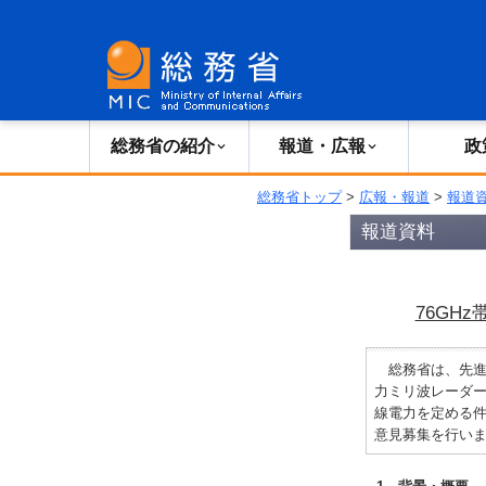
総務省の紹介
広報・報道
総務省の紹介
報道・広報
政
総務省トップ
>
広報・報道
>
報道
報道資料
76GH
総務省は、先進運
力ミリ波レーダー
線電力を定める件
意見募集を行い