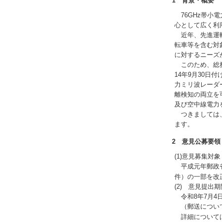
1 背景・概要
76GHz帯小
心として広く利
近年、先進運転
転車等を含む対
に対するニーズ
このため、総務
14年9月30日
力ミリ波レーダ
離検知の両立を
及び空中線電力
つきましては、
ます。
2 意見公募要領
(1)意見募集対象
平成元年郵政省
件）の一部を改
(2) 意見提出期
令和8年7月4
（郵送について
詳細について