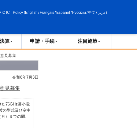
申請・手続
政策評価
MIC ICT Policy
(
English
/
Français
/
Español
/
Русский
/
中文
/
عربي
)
決算
申請・手続
注目施策
る意見募集
令和8年7月3日
る意見募集
76GHz帯小電
波の型式及び空中
（月）までの間、