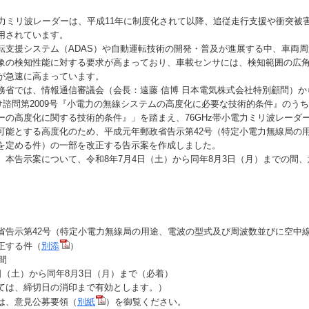
電力ミリ波レーダーは、平成11年に制度化されて以降、追従走行支援や衝突被
用されています。
支援システム（ADAS）や自動運転技術の開発・普及が進展する中、車両周
象の検知性能に対する要求が高まっており、車載センサには、検知範囲の広
が急速に高まっています。
省では、情報通信審議会（会長：遠藤 信博 日本電気株式会社特別顧問）か
付け諮問第2009号『小電力の無線システムの高度化に必要な技術的条件』のうち『
ーの高度化に関する技術的条件』」を踏まえ、76GHz帯小電力ミリ波レーダ
可能とする高度化のため、平成元年郵政省告示第42号（特定小電力無線局の
を定める件）の一部を改正する告示案を作成しました。
本告示案について、令和8年7月4日（土）から同年8月3日（月）までの間
告示第42号（特定小電力無線局の用途、電波の型式及び周波数並びに空中
正する件（
別添
）
間
日（土）から同年8月3日（月）まで（必着）
は、締切日の消印まで有効とします。）
は、意見公募要領（
別紙
）を御覧ください。