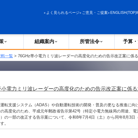
政策
組織案内
所管法令
予算・決算
よく見られるページ
ご意見・ご提案
ENGLISH(TOP)
策
組織案内
所管法令
予算・
資料一覧
> 76GHz帯小電力ミリ波レーダーの高度化のための告示改正案に係
z帯小電力ミリ波レーダーの高度化のための告示改正案に係
転支援システム（ADAS）や自動運転技術の開発・普及の更なる推進に向けた
の高度化のため、平成元年郵政省告示第42号（特定小電力無線局の用途、電
）の一部の改正する告示案について、令和8年7月4日（土）から同年8月3日
ます。