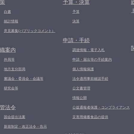
策
予算・決算
白書
予算
統計情報
決算
意見募集(パブリックコメント）
申請・手続
織案内
調達情報・電子入札
外局等
申請・届出等の手続案内
地方支分部局
個人情報保護
審議会・委員会・会議等
法令適用事前確認手続
研究会等
公文書管理
情報公開
管法令
公益通報者保護・コンプライアンス
国会提出法案
災害用備蓄食品の提供
新規制定・改正法令・告示