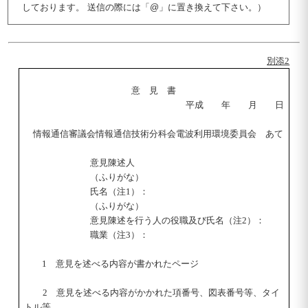
しております。 送信の際には「@」に置き換えて下さい。）
別添2
意 見 書
平成 年 月 日
情報通信審議会情報通信技術分科会電波利用環境委員会 あて
意見陳述人
（ふりがな）
氏名（注1）：
（ふりがな）
意見陳述を行う人の役職及び氏名（注2）：
職業（注3）：
1 意見を述べる内容が書かれたページ
2 意見を述べる内容がかかれた項番号、図表番号等、タイ
トル等