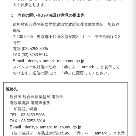
人の負担とします。
5 内容の問い合わせ先及び意見の提出先
総務省総合通信基盤局電波部電波環境課電磁障害係 加賀谷、
郷藤
〒100-8926 東京都千代田区霞が関2－1－2 中央合同庁舎2
号館
電話 (03)-5253-5905
FAX (03)-5253-5914
E-mail densyo_atmark_ml.soumu.go.jp
スパムメール対策のため、「@」を「_atmark_」と表示して
おります。送信の際には、「@」に変更してください。
連絡先
総務省 総合通信基盤局 電波部
電波環境課 電磁障害係
加賀谷、郷藤
TEL：03-5253-5905
FAX：03-5253-5914
E-mail：densyo_atmark_ml.soumu.go.jp
（注：迷惑メール防止対策のため、「@」を「_atmark_」と表示