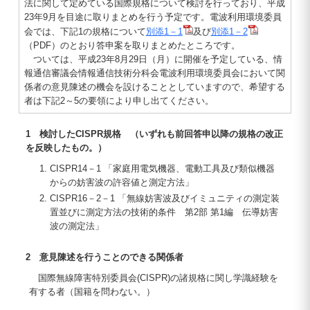
法に関して定めている国際規格について検討を行っており、平成
23年9月を目途に取りまとめを行う予定です。電波利用環境委員
会では、下記1の規格について
別添1－1
及び
別添1－2
（PDF）のとおり答申案を取りまとめたところです。
ついては、平成23年8月29日（月）に開催を予定している、情
報通信審議会情報通信技術分科会電波利用環境委員会において関
係者の意見陳述の機会を設けることとしていますので、希望する
者は下記2～5の要領により申し出てください。
1 検討したCISPR規格 （いずれも前回答申以降の規格の改正
を反映したもの。）
CISPR14－1 「家庭用電気機器、電動工具及び類似機器
からの妨害波の許容値と測定方法」
CISPR16－2－1 「無線妨害波及びイミュニティの測定装
置並びに測定方法の技術的条件 第2部 第1編 伝導妨害
波の測定法」
2 意見陳述を行うことのできる関係者
国際無線障害特別委員会(CISPR)の諸規格に関し学識経験を
有する者（国籍を問わない。）