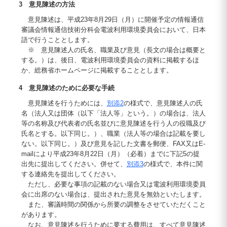
3 意見陳述の方法
意見陳述は、平成23年8月29日（月）に開催予定の情報通信
審議会情報通信技術分科会電波利用環境委員会において、日本
語で行うこととします。
※ 意見陳述人の氏名、職業及び意見（長文の場合は概要と
する。）は、後日、電波利用環境委員会の資料に掲載するほ
か、総務省ホームページに掲載することとします。
4 意見陳述のために必要な手続
意見陳述を行うためには、
別添2
の様式で、意見陳述人の氏
名（法人又は団体（以下「法人等」という。）の場合は、法人
等の名称及び代表者の氏名並びに意見陳述を行う人の役職及び
氏名とする。以下同じ。）、職業（法人等の場合は記載を要し
ない。以下同じ。）及び意見を記した文書を郵便、FAX又はE-
mailにより平成23年8月22日（月）（必着）までに下記5の提
出先に提出してください。併せて、
別添3
の様式で、本件に関
する連絡先を提出してください。
ただし、必要な事項の記載のない場合又は電波利用環境委員
会に出席のない場合は、提出された意見を無効といたします。
また、審議時間の関係から所要の調整をさせていただくこと
があります。
なお、意見陳述を行うために要する費用は、すべて意見陳述