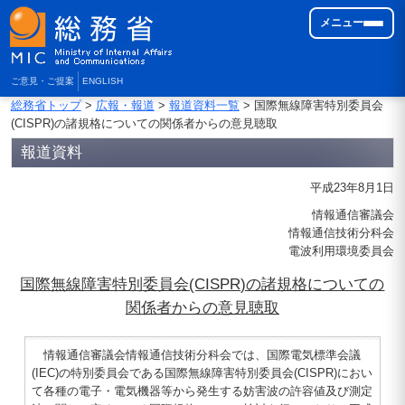
メニュー
ご意見・ご提案
ENGLISH
総務省トップ
>
広報・報道
>
報道資料一覧
> 国際無線障害特別委員会
(CISPR)の諸規格についての関係者からの意見聴取
報道資料
平成23年8月1日
情報通信審議会
情報通信技術分科会
電波利用環境委員会
国際無線障害特別委員会(CISPR)の諸規格についての
関係者からの意見聴取
情報通信審議会情報通信技術分科会では、国際電気標準会議
(IEC)の特別委員会である国際無線障害特別委員会(CISPR)におい
て各種の電子・電気機器等から発生する妨害波の許容値及び測定