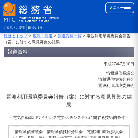
メニュー
ご意見・ご提案
ENGLISH
総務省トップ
>
広報・報道
>
報道資料一覧
> 電波利用環境委員会報告
（案）に対する意見募集の結果
報道資料
平成27年7月10日
情報通信審議会
情報通信技術分科会
電波利用環境委員会
電波利用環境委員会報告（案）に対する意見募集の結
果
－電気自動車用ワイヤレス電力伝送システムに関する技術的条件－
情報通信審議会 情報通信技術分科会 電波利用環境委員会
（主査：多氣 昌生 首都大学東京 大学院理工学研究科 教授）