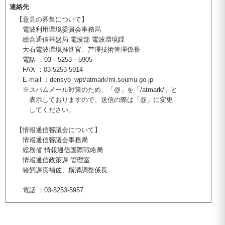
連絡先
【意見の募集について】
電波利用環境委員会事務局
総合通信基盤局 電波部 電波環境課
大石電波環境推進官、芦澤技術管理係長
電話 ：03－5253－5905
FAX ：03-5253-5914
E-mail ：densyo_wpt/atmark/ml.soumu.go.jp
※スパムメール対策のため、「@」を「/atmark/」と
表示しておりますので、送信の際は「@」に変更
してください。
【情報通信審議会について】
情報通信審議会事務局
総務省 情報通信国際戦略局
情報通信政策課 管理室
猪飼課長補佐、横溝調整係長
電話 ：03-5253-5957