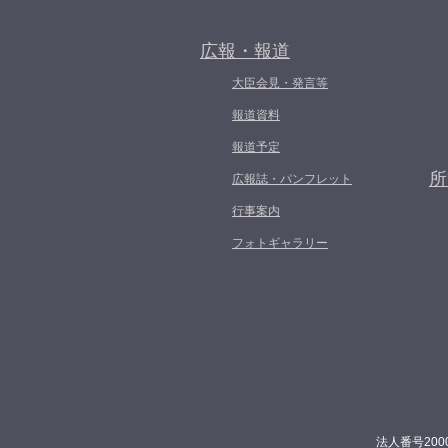
広報・報道
大臣会見・発言等
報道資料
報道予定
所
広報誌・パンフレット
行事案内
フォトギャラリー
法人番号200