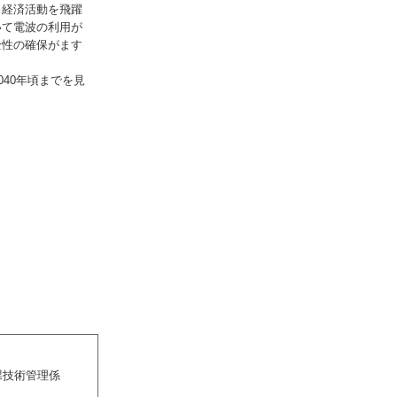
・経済活動を飛躍
いて電波の利用が
全性の確保がます
40年頃までを見
課技術管理係