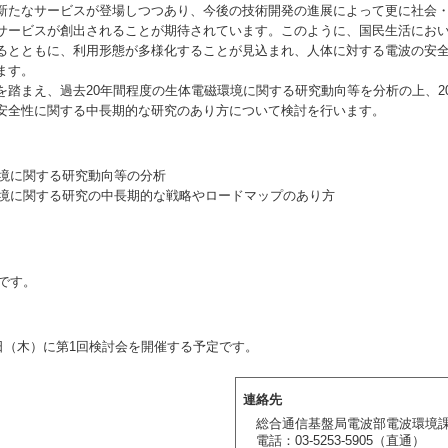
新たなサービスが登場しつつあり、今後の技術開発の進展によって更に社会
サービスが創出されることが期待されています。このように、国民生活にお
るとともに、利用形態が多様化することが見込まれ、人体に対する電波の安
ます。
踏まえ、過去20年間程度の生体電磁環境に関する研究動向等を分析の上、20
安全性に関する中長期的な研究のあり方について検討を行います。
環境に関する研究動向等の分析
磁環境に関する研究の中長期的な戦略やロードマップのあり方
です。
5日（木）に第1回検討会を開催する予定です。
連絡先
総合通信基盤局電波部電波環境
電話：03-5253-5905（直通）