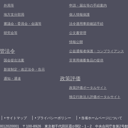
外局等
申請・届出等の手続案内
地方支分部局
個人情報保護
審議会・委員会・会議等
法令適用事前確認手続
研究会等
公文書管理
情報公開
管法令
公益通報者保護・コンプライアンス
国会提出法案
災害用備蓄食品の提供
新規制定・改正法令・告示
政策評価
通知・通達
政策評価ポータルサイト
独立行政法人評価ポータルサイト
サイトマップ
プライバシーポリシー
当省ホームページについて
0012020001 〒100-8926 東京都千代田区霞が関2－1－2 中央合同庁舎第2号