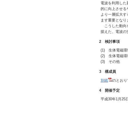
電波を利用した
的に向上させる
より一層拡大す
ます重要となり
こうした動向を
据えた、電波の
2 検討事項
(1) 生体電磁
(2) 生体電
(3) その他
3 構成員
別紙
のとおり
4 開催予定
平成30年1月2