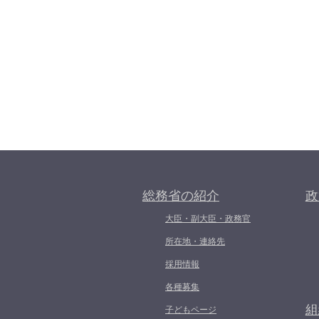
総務省の紹介
政
大臣・副大臣・政務官
所在地・連絡先
採用情報
各種募集
組
子どもページ