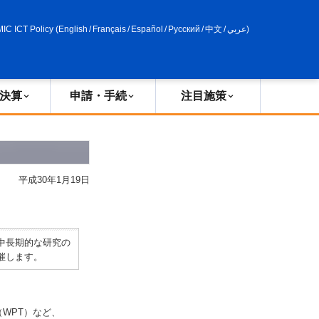
申請・手続
政策評価
MIC ICT Policy
(
English
/
Français
/
Español
/
Русский
/
中文
/
عربي
)
決算
申請・手続
注目施策
平成30年1月19日
中長期的な研究の
催します。
送（WPT）など、