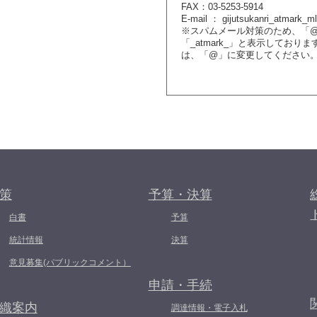
FAX：03-5253-5914
E-mail ： gijutsukanri_atmark_m
※スパムメール対策のため、「
「_atmark_」と表示しており
は、「@」に変更してください
策
予算・決算
白書
予算
統計情報
決算
意見募集(パブリックコメント）
申請・手続
織案内
調達情報・電子入札