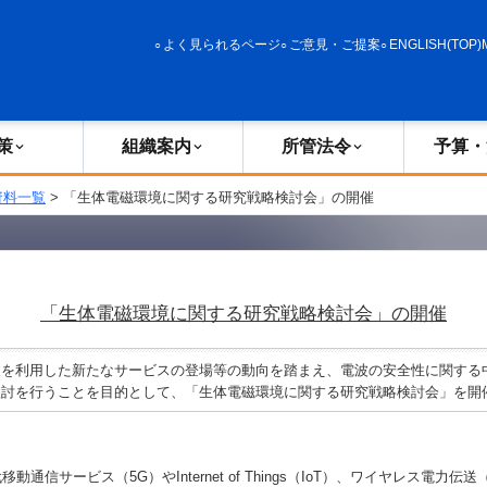
政策
組織案内
所管法令
予算・決算
よく見られるページ
ご意見・ご提案
ENGLISH(TOP)
策
組織案内
所管法令
予算・
資料一覧
> 「生体電磁環境に関する研究戦略検討会」の開催
「生体電磁環境に関する研究戦略検討会」の開催
を利用した新たなサービスの登場等の動向を踏まえ、電波の安全性に関する
検討を行うことを目的として、「生体電磁環境に関する研究戦略検討会」を開
通信サービス（5G）やInternet of Things（IoT）、ワイヤレス電力伝