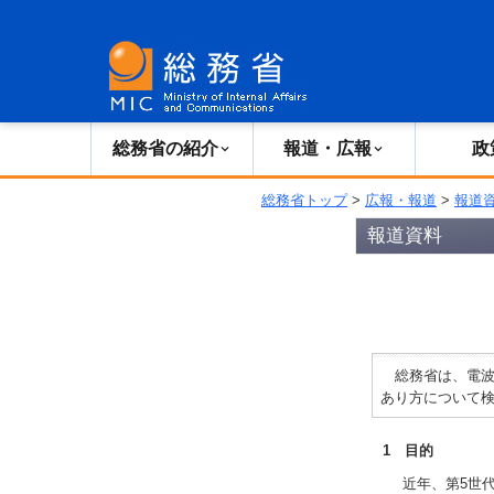
総務省の紹介
広報・報道
総務省の紹介
報道・広報
政
総務省トップ
>
広報・報道
>
報道
報道資料
総務省は、電波
あり方について
1 目的
近年、第5世代移動