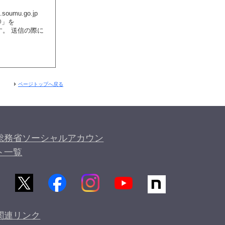
l.soumu.go.jp
@」を
ます。 送信の際に
。
ページトップへ戻る
総務省ソーシャルアカウン
ト一覧
関連リンク