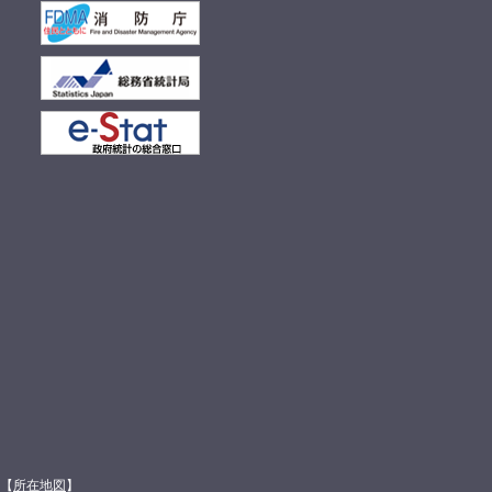
館【
所在地図
】