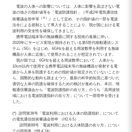
電波の人体への影響については、人体に影響を及ぼさない電
波の強さの指針値等を「電波防護指針」（平成2年電気通信技
（※）
術審議会答申等
）として定め、その指針値の一部を電波
法令による規制として導入することにより、我が国における電
波利用の安全性を確保してきました。
携帯電話端末等の無線機器に関する技術の進展に伴い、
2020年にサービス実現が期待されている第5世代移動通信シス
テム（5G）をはじめ、6GHzを超える周波数帯を利用する無線
機器が人体に近接して使用されることが想定されています。
我が国では、6GHzを超える周波数帯において、人体から
10cm以内で使用する携帯電話端末等の無線機器が発射する電
波から人体を防護するための指針値が規定されていないことか
ら、国際的な動向も踏まえつつ、最新の科学的知見に基づいた
適切な人体の防護を確保するための検討が進められ、本日、情
報通信審議会から「電波防護指針の在り方」のうち「高周波領
域における電波防護指針の在り方」について一部答申を受けま
した。
(*) 諮問第38号「電波利用における人体の防護指針」について
の電気通信技術審議会答申 （H2.6.5）、
諮問第89号「電波利用における人体防護の在り方」につい
ての同答申（H9.4.24）、