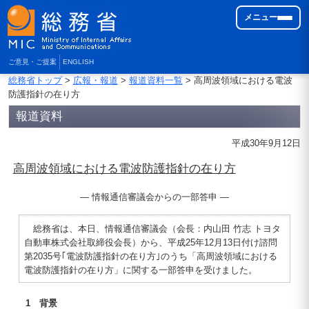
メニュー
ご意見・ご提案
ENGLISH
総務省トップ
>
広報・報道
>
報道資料一覧
> 高周波領域における電波
防護指針の在り方
報道資料
平成30年9月12日
高周波領域における電波防護指針の在り方
― 情報通信審議会からの一部答申 ―
総務省は、本日、情報通信審議会（会長：内山田 竹志 トヨタ
自動車株式会社取締役会長）から、平成25年12月13日付け諮問
第2035号｢電波防護指針の在り方｣のうち「高周波領域における
電波防護指針の在り方」に関する一部答申を受けました。
1 背景