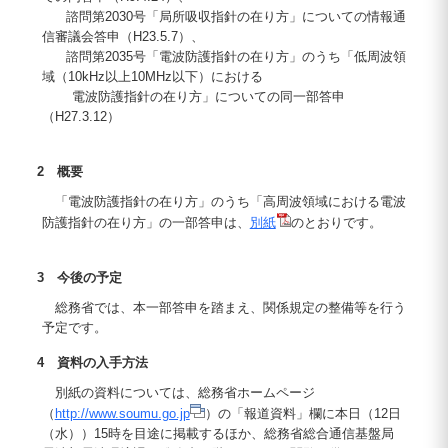
諮問第2030号「局所吸収指針の在り方」についての情報通
信審議会答申（H23.5.7）、
諮問第2035号「電波防護指針の在り方」のうち「低周波領
域（10kHz以上10MHz以下）における
電波防護指針の在り方」についての同一部答申
（H27.3.12）
2 概要
「電波防護指針の在り方」のうち「高周波領域における電波
防護指針の在り方」の一部答申は、
別紙
のとおりです。
3 今後の予定
総務省では、本一部答申を踏まえ、関係規定の整備等を行う
予定です。
4 資料の入手方法
別紙の資料については、総務省ホームページ
（
http://www.soumu.go.jp
）の「報道資料」欄に本日（12日
（水））15時を目途に掲載するほか、総務省総合通信基盤局