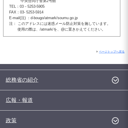
中央合同庁舎第2号館
TEL：03－5253-5905
FAX：03- 5253-5914
E-mail(注) ：d-bougo/atmark/soumu.go.jp
注： このアドレスには迷惑メール防止対策を施しています。
使用の際は、/atmark/を、@に置きかえてください。
ページトップへ戻る
総務省の紹介
広報・報道
政策