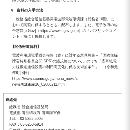
郎 大阪大学総長）にて審議いたします。
4 資料の入手方法
総務省総合通信基盤局電波部電波環境課（総務省10階）に
おいて閲覧に供するとともに配布します。また、電子政府の総
合窓口[e-Gov]（https://www.e-gov.go.jp）の「パブリックコメ
ント」欄にも掲載します。
【関係報道資料】
電波利用環境委員会報告（案）に対する意見募集－「国際無線
障害特別委員会(CISPR)の諸規格について」のうち「広帯域電
力線搬送通信設備の利用高度化に係る技術的条件」－（令和元
年6月4日）
https://www.soumu.go.jp/menu_news/s-
news/01kiban16_02000211.html
連絡先
総務省 総合通信基盤局
電波部 電波環境課 電磁障害係
TEL：03-5253-5905
FAX：03-5253-5914