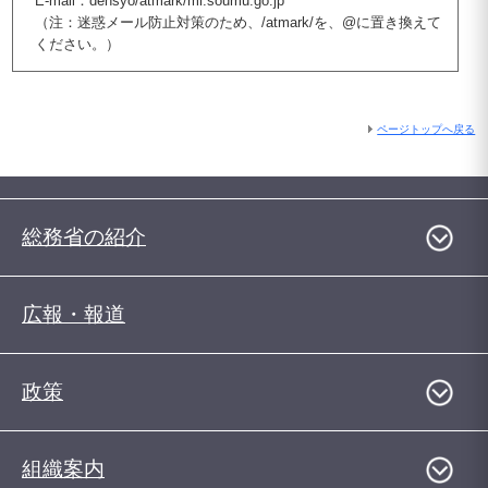
E-mail：densyo/atmark/ml.soumu.go.jp
（注：迷惑メール防止対策のため、/atmark/を、@に置き換えて
ください。）
ページトップへ戻る
総務省の紹介
広報・報道
政策
組織案内