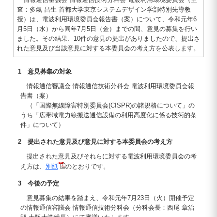
査：多氣 昌生 首都大学東京システムデザイン学部特別先導教
授）は、電波利用環境委員会報告書（案）について、令和元年6
月5日（水）から同年7月5日（金）までの間、意見の募集を行い
ました。その結果、10件の意見の提出がありましたので、提出さ
れた意見及び当該意見に対する本委員会の考え方を公表します。
1 意見募集の対象
情報通信審議会 情報通信技術分科会 電波利用環境委員会報
告書（案）
（「国際無線障害特別委員会(CISPR)の諸規格について」の
うち「広帯域電力線搬送通信設備の利用高度化に係る技術的条
件」について）
2 提出された意見及び意見に対する本委員会の考え方
提出された意見及びそれらに対する電波利用環境委員会の考
え方は、
別紙
のとおりです。
3 今後の予定
意見募集の結果を踏まえ、令和元年7月23日（火）開催予定
の情報通信審議会 情報通信技術分科会（分科会長：西尾 章治