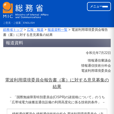
メニュー
ご意見・ご提案
ENGLISH
総務省トップ
>
広報・報道
>
報道資料一覧
> 電波利用環境委員会報告
書（案）に対する意見募集の結果
報道資料
令和元年7月22日
情報通信審議会
情報通信技術分科会
電波利用環境委員会
電波利用環境委員会報告書（案）に対する意見募集の
結果
－ 「国際無線障害特別委員会(CISPR)の諸規格について」のうち
「広帯域電力線搬送通信設備の利用高度化に係る技術的条件」 －
情報通信審議会 情報通信技術分科会 電波利用環境委員会（主