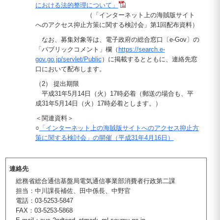
における法的整理について」
（「インターネット上の海賊版サイト
へのアクセス抑止方策に関する検討会」第1回配布資料）
なお、募集対象等は、電子政府の総合窓口〔e-Gov〕の
「パブリックコメント」欄（
https://search.e-
gov.go.jp/servlet/Public
）に掲載するとともに、連絡先窓
口において配布します。
（2） 提出期限
平成31年5月14日（火）17時必着（郵送の場合も、平
成31年5月14日（火）17時必着とします。）
＜関連資料＞
○
「インターネット上の海賊版サイトへのアクセス抑止方
策に関する検討会」の開催（平成31年4月16日）
連絡先
総務省総合通信基盤局電気通信事業部消費者行政第二課
担当：中川課長補佐、田中係長、中野官
電話：03-5253-5847
FAX：03-5253-5868