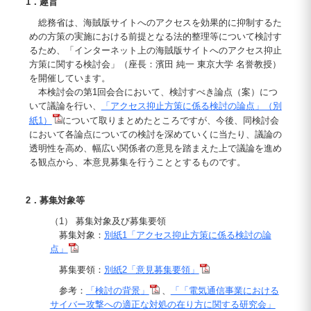
1．趣旨
総務省は、海賊版サイトへのアクセスを効果的に抑制するた
めの方策の実施における前提となる法的整理等について検討す
るため、「インターネット上の海賊版サイトへのアクセス抑止
方策に関する検討会」（座長：濱田 純一 東京大学 名誉教授）
を開催しています。
本検討会の第1回会合において、検討すべき論点（案）につ
いて議論を行い、
「アクセス抑止方策に係る検討の論点」（別
紙1）
について取りまとめたところですが、今後、同検討会
において各論点についての検討を深めていくに当たり、議論の
透明性を高め、幅広い関係者の意見を踏まえた上で議論を進め
る観点から、本意見募集を行うこととするものです。
2．募集対象等
（1） 募集対象及び募集要領
募集対象：
別紙1「アクセス抑止方策に係る検討の論
点」
募集要領：
別紙2「意見募集要領」
参考：
「検討の背景」
、
「「電気通信事業における
サイバー攻撃への適正な対処の在り方に関する研究会」