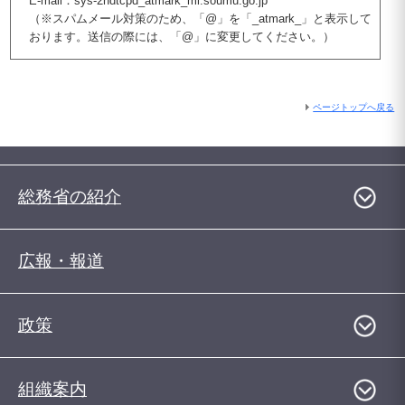
E-mail：sys-2ndtcpd_atmark_ml.soumu.go.jp
（※スパムメール対策のため、「@」を「_atmark_」と表示して
おります。送信の際には、「@」に変更してください。）
ページトップへ戻る
総務省の紹介
広報・報道
政策
組織案内