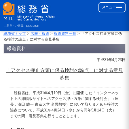
メニュー
ご意見・ご提案
ENGLISH
総務省トップ
>
広報・報道
>
報道資料一覧
> 「アクセス抑止方策に係
る検討の論点」に対する意見募集
報道資料
平成31年4月23日
「アクセス抑止方策に係る検討の論点」に対する意見
募集
総務省は、平成31年4月19日（金）に開催 した「インターネッ
ト上の海賊版サイトへのアクセス抑止方策に関する検討会」（座
長：濱田 純一 東京大学 名誉教授）において取りまとめた検討の
論点について、平成31年4月24日（水）から同年5月14日（火）
までの間、意見募集を行うこととします。