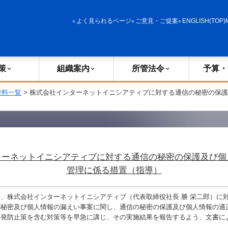
政策
組織案内
所管法令
予算・決算
よく見られるページ
ご意見・ご提案
ENGLISH(TOP)
策
組織案内
所管法令
予算・
資料一覧
> 株式会社インターネットイニシアティブに対する通信の秘密の保
ターネットイニシアティブに対する通信の秘密の保護及び個
管理に係る措置（指導）
、株式会社インターネットイニシアティブ（代表取締役社長 勝 栄二郎）に
の秘密及び個人情報の漏えい事案に関し、通信の秘密の保護及び個人情報の適
再発防止策を含む対策等を早急に講じ、その実施結果を報告するよう、文書に