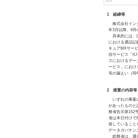
1 経緯等
株式会社インタ
年3月以降、6
具体的には、(1
における通話記録
キュアMXサー
信サービス「II
スにおけるデータ
ービス」におけ
等の漏えい（同
2 措置の内容等
いずれの事案に
があったものと
務省告示第15
省は本日付けで
発していること
データガバナン
総務省は、通信