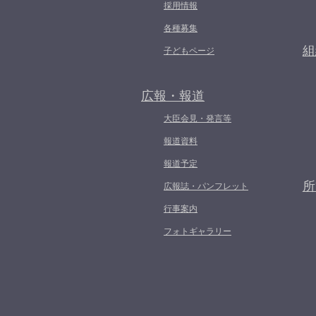
採用情報
各種募集
組
子どもページ
広報・報道
大臣会見・発言等
報道資料
報道予定
所
広報誌・パンフレット
行事案内
フォトギャラリー