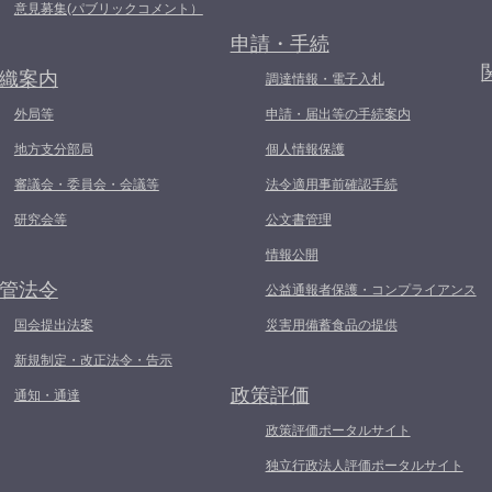
意見募集(パブリックコメント）
申請・手続
織案内
調達情報・電子入札
外局等
申請・届出等の手続案内
地方支分部局
個人情報保護
審議会・委員会・会議等
法令適用事前確認手続
研究会等
公文書管理
情報公開
管法令
公益通報者保護・コンプライアンス
国会提出法案
災害用備蓄食品の提供
新規制定・改正法令・告示
政策評価
通知・通達
政策評価ポータルサイト
独立行政法人評価ポータルサイト