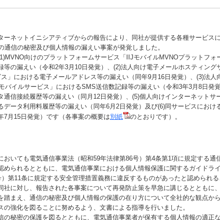
ーネットイニシアティブからの報告により、同社が提供する各種サービスに
件の通信の秘密及び個人情報の漏えい事案が発覚しました。
)MVNO向けのプラットフォームサービス「IIJモバイルMVNOプラットフ
等の漏えい（令和2年3月10日発覚）、(2)法人向け電子メールホスティングサ
ビス」における電子メールアドレス等の漏えい（同年9月16日発覚）、(3)法人
Jモバイルサービス」におけるSMS送信数記録等の漏えい（令和3年3月8日発覚
通信接続履歴等の漏えい（同月12日発覚）、(5)個人向けインターネットサービ
るデータ利用料履歴等の漏えい（同年6月2日発覚）及び(6)同サービスにおけ
年7月15日発覚）です（各事案の概要は
別紙
のとおりです）。
おいても電気通信事業法（昭和59年法律第86号）第4条第1項に規定する通
認められるとともに、電気通信事業における個人情報保護に関するガイドライ
2号）第11条に規定する安全管理措置義務に違反するものがあったと認められ
同社に対し、報告された各事案について再発防止策を早急に講じるとともに
を踏まえ、通信の秘密及び個人情報の保護の在り方について全社的な観点か
スの強化を図ることに努めるよう、文書による指導を行いました。
の秘密の保護を図るとともに、電気通信事業者が保有する個人情報の適正