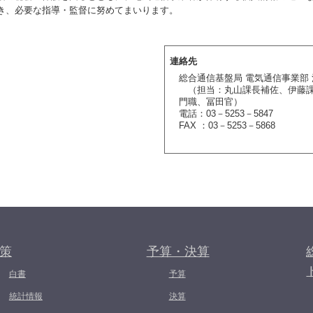
き、必要な指導・監督に努めてまいります。
連絡先
総合通信基盤局 電気通信事業部
（担当：丸山課長補佐、伊藤課
門職、冨田官）
電話：03－5253－5847
FAX ：03－5253－5868
策
予算・決算
白書
予算
統計情報
決算