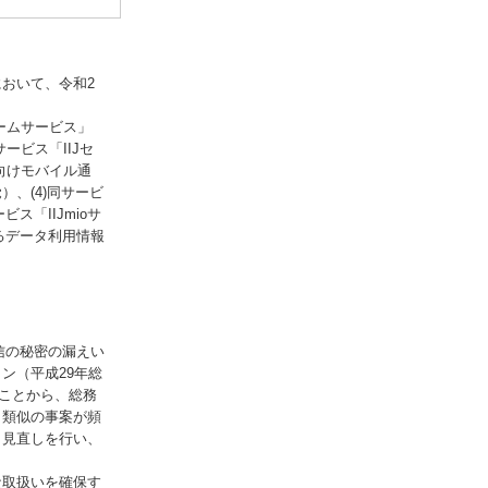
おいて、令和2
ォームサービス」
ービス「IIJセ
向けモバイル通
）、(4)同サービ
ス「IIJmioサ
るデータ利用情報
信の秘密の漏えい
ン（平成29年総
ることから、総務
、類似の事案が頻
ら見直しを行い、
な取扱いを確保す