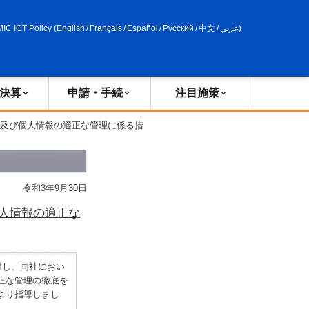
申請・手続
政策評価
MIC ICT Policy
(
English
/
Français
/
Español
/
Русский
/
中文
/
عربي
)
決算
申請・手続
注目施策
護及び個人情報の適正な管理に係る措
令和3年9月30日
人情報の適正な
対し、同社におい
正な管理の徹底を
より指導しまし