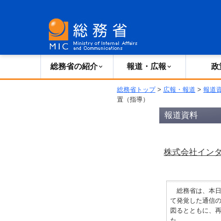
総務省の紹介
広報・報道
総務省の紹介
報道・広報
政
総務省トップ
>
広報・報道
>
報道
置（指導）
報道資料
株式会社イン
総務省は、本日
て発覚した通信
図るとともに、
た。