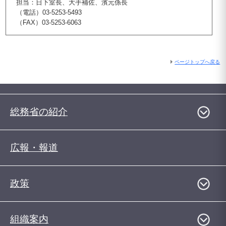
担当：日下室長、大手補佐、濱元係長
（電話）03-5253-5493
（FAX）03-5253-6063
ページトップへ戻る
総務省の紹介
広報・報道
政策
組織案内