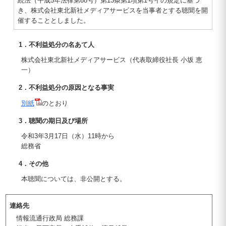
続法（平成5年法律第88号）第13条第1項第1号イの規定に基づ
き、株式会社東北新社メディアサービスを当事者とする聴聞を開
催することとしました。
1．不利益処分の名あて人
株式会社東北新社メディアサービス（代表取締役社長 小坂 恵
一）
2．不利益処分の原因となる事実
別紙
のとおり
3．聴聞の期日及び場所
令和3年3月17日（水）11時から
総務省
4．その他
本聴聞については、非公開とする。
連絡先
情報流通行政局 総務課