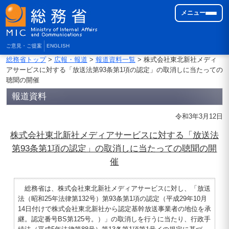
メニュー
ご意見・ご提案
ENGLISH
総務省トップ
>
広報・報道
>
報道資料一覧
> 株式会社東北新社メディ
アサービスに対する「放送法第93条第1項の認定」の取消しに当たっての
聴聞の開催
報道資料
令和3年3月12日
株式会社東北新社メディアサービスに対する「放送法
第93条第1項の認定」の取消しに当たっての聴聞の開
催
総務省は、株式会社東北新社メディアサービスに対し、「放送
法（昭和25年法律第132号）第93条第1項の認定（平成29年10月
14日付けで株式会社東北新社から認定基幹放送事業者の地位を承
継。認定番号BS第125号。）」の取消しを行うに当たり、行政手