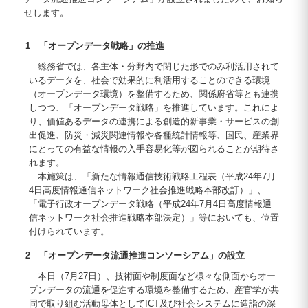
せします。
1 「オープンデータ戦略」の推進
総務省では、各主体・分野内で閉じた形でのみ利活用されて
いるデータを、社会で効果的に利活用することのできる環境
（オープンデータ環境）を整備するため、関係府省等とも連携
しつつ、「オープンデータ戦略」を推進しています。これによ
り、価値あるデータの連携による創造的新事業・サービスの創
出促進、防災・減災関連情報や各種統計情報等、国民、産業界
にとっての有益な情報の入手容易化等が図られることが期待さ
れます。
本施策は、「新たな情報通信技術戦略工程表（平成24年7月
4日高度情報通信ネットワーク社会推進戦略本部改訂）」、
「電子行政オープンデータ戦略（平成24年7月4日高度情報通
信ネットワーク社会推進戦略本部決定）」等においても、位置
付けられています。
2 「オープンデータ流通推進コンソーシアム」の設立
本日（7月27日）、技術面や制度面など様々な側面からオー
プンデータの流通を促進する環境を整備するため、産官学が共
同で取り組む活動母体としてICT及び社会システムに造詣の深