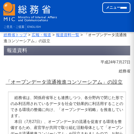
メニュー
ご意見・ご提案
ENGLISH
総務省トップ
>
広報・報道
>
報道資料一覧
> 「オープンデータ流通推
進コンソーシアム」の設立
報道資料
平成24年7月27日
総務省
「オープンデータ流通推進コンソーシアム」の設立
総務省は、関係府省等とも連携しつつ、各分野内で閉じた形で
のみ利活用されているデータを社会で効果的に利活用することの
できる環境の整備に向け、「オープンデータ戦略」を推進してい
ます。
本日（7月27日）、オープンデータの流通を促進する環境を整
備するため、産官学が共同で取り組む活動母体として「オープン
データ流通推進コンソーシアム」が設立されましたので、お知ら