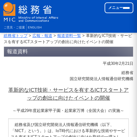
メニュー
ご意見・ご提案
ENGLISH
総務省トップ
>
広報・報道
>
報道資料一覧
> 革新的なICT技術・サービ
スを有するICTスタートアップの創出に向けたイベントの開催
報道資料
平成30年2月21日
総務省
国立研究開発法人情報通信研究機構
革新的なICT技術・サービスを有するICTスタートア
ップの創出に向けたイベントの開催
～平成29年度起業家甲子園・起業家万博（全国大会）の実施～
総務省及び国立研究開発法人情報通信研究機構（以下、
「NICT」という。）は、IoT時代における革新的な技術やサービ
スを有するICTスタートアップの創出に向けた取組の一環とし