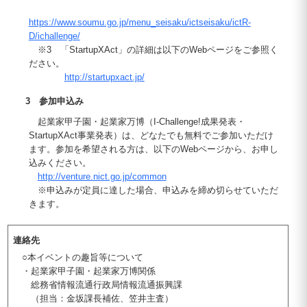
https://www.soumu.go.jp/menu_seisaku/ictseisaku/ictR-
D/ichallenge/
※3 「StartupXAct」の詳細は以下のWebページをご参照く
ださい。
http://startupxact.jp/
3 参加申込み
起業家甲子園・起業家万博（I-Challenge!成果発表・
StartupXAct事業発表）は、どなたでも無料でご参加いただけ
ます。参加を希望される方は、以下のWebページから、お申し
込みください。
http://venture.nict.go.jp/common
※申込みが定員に達した場合、申込みを締め切らせていただ
きます。
連絡先
○本イベントの趣旨等について
・起業家甲子園・起業家万博関係
総務省情報流通行政局情報流通振興課
（担当：金坂課長補佐、笠井主査）