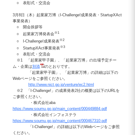
○ 表彰式・交流会
3月8日（木）起業家万博（I-Challenge!成果発表・StartupXAct
事業発表）
○ 開会挨拶等
※1
○ 起業家万博発表会
※2
○ I-Challenge!成果発表
※3
○ StartupXAct事業発表
○ 表彰式・交流会
※1 「起業家甲子園」、「起業家万博」の出場予定チー
ム・企業は
別添
のとおりです。
「起業家甲子園」、「起業家万博」の詳細は以下の
Webページをご参照ください。
http://www.nict.go.jp/venture/ec2.html
※2 「I-Challenge!」の成果発表2社の概要は以下のURLを
ご参照ください。
・株式会社aba
https://www.soumu.go.jp/main_content/000449884.pdf
・株式会社インフォステラ
https://www.soumu.go.jp/main_content/000467310.pdf
「I-Challenge!」の詳細は以下のWebページをご参照
ください。