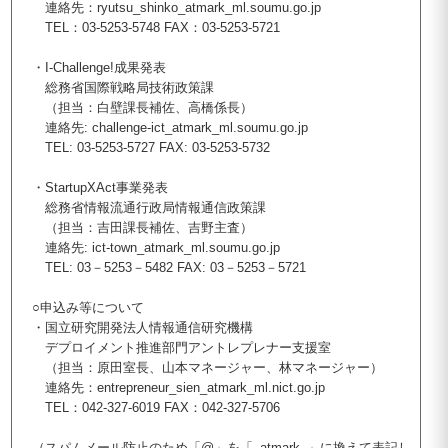
連絡先：ryutsu_shinko_atmark_ml.soumu.go.jp
TEL：03-5253-5748 FAX：03-5253-5721
・I-Challenge!成果発表
総務省国際戦略局技術政策課
（担当：白壁課長補佐、高橋係長）
連絡先: challenge-ict_atmark_ml.soumu.go.jp
TEL: 03-5253-5727 FAX: 03-5253-5732
・StartupXAct事業発表
総務省情報流通行政局情報通信政策課
（担当：吉田課長補佐、吉野主査）
連絡先: ict-town_atmark_ml.soumu.go.jp
TEL: 03－5253－5482 FAX: 03－5253－5721
○申込み等について
・国立研究開発法人情報通信研究機構
デプロイメント推進部門アントレプレナー支援室
（担当：原田室長、山本マネージャー、林マネージャー）
連絡先：entrepreneur_sien_atmark_ml.nict.go.jp
TEL：042-327-6019 FAX：042-327-5706
（スパムメール防止のため「@」を「_atmark_」に換えて表記し