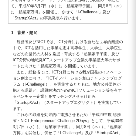
て、平成30年3月7日（水）に「起業家甲子園」、同月8日（木）
に「起業家万博」を開催し、併せて「I-Challenge!」及び
「StartupXAct」の事業発表を行います。
1 背景・趣旨
総務省及びNICTでは、ICT分野における新たな世界的潮流の
中で、ICTを活用した事業を志す高専学生、大学生、大学院生
などの次世代の人材を発掘・育成する「起業家甲子園」及び
ICT分野の地域発ICTスタートアップ企業の事業拡大等のサポ
ートに向けた「起業家万博」を開催しています。
また、総務省では、ICT分野における我が国発のイノベーシ
ョン創出に向け、「ICTイノベーション創出チャレンジプログ
ラム（I-Challenge!）」を実施するとともに、地方公共団体が
抱える課題と、課題解決のためのICTソリューション等を有す
るベンチャー企業とをマッチングさせる仕組み
「StartupXAct」（スタートアップエグザクト）を実施してい
ます。
これらの取組を効果的に連携させるため「平成29年度 総務
省・NICT Entrepreneurs' Challenge 2Days」として、平成30年
3月7日（水）に「起業家甲子園」、同月8日（木）に「起業家
万博」を開催し、併せて「I-Challenge!」及び「StartupXAct」