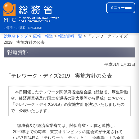
メニュー
ご意見・ご提案
ENGLISH
総務省トップ
>
広報・報道
>
報道資料一覧
> 「テレワーク・デイズ
2019」実施方針の公表
報道資料
平成31年1月31日
「テレワーク・デイズ2019」実施方針の公表
本日開催したテレワーク関係府省連絡会議（総務省、厚生労働
省、経済産業省及び国土交通省の副大臣等から構成）において、
「テレワーク・デイズ2019」の実施方針を決定いたしましたの
で、公表いたします。
総務省及び経済産業省では、関係府省・団体と連携し、
2020年までの毎年、東京オリンピックの開会式が予定されて
いる7月24日を「テレワーク・デイ」とし、企業等による全国