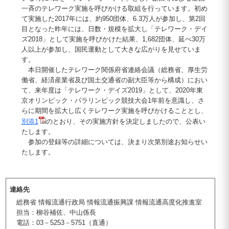
一斉のテレワーク実施を呼びかける取組を行っています。初め
て実施した2017年には、約950団体、6.3万人が参加し、第2回
目となった昨年には、日数・規模を拡大し「テレワーク・デイ
ズ2018」として実施を呼びかけた結果、1,682団体、延べ30万
人以上が参加し、国民運動として大きな広がりを見せていま
す。
本日開催したテレワーク関係府省連絡会議（総務省、厚生労
働省、経済産業省及び国土交通省の副大臣等から構成）におい
て、来年度は「テレワーク・デイズ2019」として、2020年東
京オリンピック・パラリンピック競技大会1年前を意識し、さ
らに期間を拡大し広くテレワーク実施を呼びかけることとし、
別添1
のとおり、その実施方針を決定しましたので、公表い
たします。
参加の登録等の詳細については、決まり次第別途お知らせい
たします。
連絡先
総務省 情報流通行政局 情報流通振興課 情報流通高度化推進室
担当：柳谷補佐、中山係長
電話：03－5253－5751（直通）