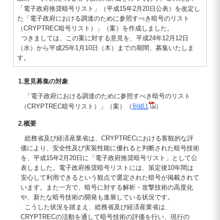
「電子政府推奨暗号リスト」（平成15年2月20日公表）を改定し
た「電子政府における調達のために参照すべき暗号のリスト
（CRYPTREC暗号リスト）」（案）を作成しました。
つきましては、この案に対する意見を、平成24年12月12日
（水）から平成25年1月10日（木）までの期間、募集いたしま
す。
1.意見募集の対象
「電子政府における調達のために参照すべき暗号のリスト
（CRYPTREC暗号リスト）」（案）（
別紙1
）
2.概要
総務省及び経済産業省は、CRYPTRECにおける客観的な評
価により、安全性及び実装性能に優れると判断された暗号技術
を、平成15年2月20日に「電子政府推奨暗号リスト」として公
表しました。電子政府推奨暗号リストには、策定後10年間は
安心して利用できるという観点で選定された暗号が掲載されて
います。また一方で、暗号に対する解析・攻撃技術の高度化
や、新たな暗号技術の開発も進展している状況です。
こうした状況を踏まえ、総務省及び経済産業省は、
CRYPTRECの活動を通して暗号技術の評価を行い、現行の