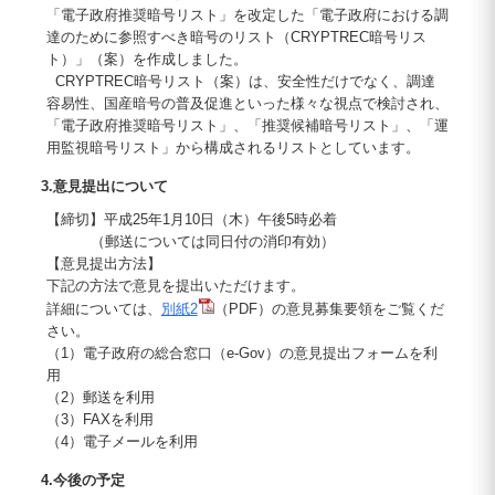
「電子政府推奨暗号リスト」を改定した「電子政府における調
達のために参照すべき暗号のリスト（CRYPTREC暗号リス
ト）」（案）を作成しました。
CRYPTREC暗号リスト（案）は、安全性だけでなく、調達
容易性、国産暗号の普及促進といった様々な視点で検討され、
「電子政府推奨暗号リスト」、「推奨候補暗号リスト」、「運
用監視暗号リスト」から構成されるリストとしています。
3.意見提出について
【締切】平成25年1月10日（木）午後5時必着
（郵送については同日付の消印有効）
【意見提出方法】
下記の方法で意見を提出いただけます。
詳細については、
別紙2
（PDF）の意見募集要領をご覧くだ
さい。
（1）電子政府の総合窓口（e-Gov）の意見提出フォームを利
用
（2）郵送を利用
（3）FAXを利用
（4）電子メールを利用
4.今後の予定