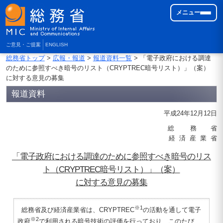
メニュー
ご意見・ご提案
ENGLISH
総務省トップ
>
広報・報道
>
報道資料一覧
> 「電子政府における調達
のために参照すべき暗号のリスト（CRYPTREC暗号リスト）」（案）
に対する意見の募集
報道資料
平成24年12月12日
総 務 省
経 済 産 業 省
「電子政府における調達のために参照すべき暗号のリス
ト（CRYPTREC暗号リスト）」（案）
に対する意見の募集
※1
総務省及び経済産業省は、CRYPTREC
の活動を通して電子
※2
政府
で利用される暗号技術の評価を行っており、このたび、