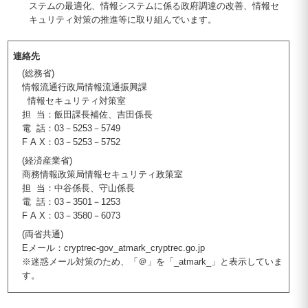
ステムの最適化、情報システムに係る政府調達の改善、情報セ
キュリティ対策の推進等に取り組んでいます。
連絡先
(総務省)
情報流通行政局情報流通振興課
情報セキュリティ対策室
担 当：飯田課長補佐、吉田係長
電 話：03－5253－5749
F A X：03－5253－5752
(経済産業省)
商務情報政策局情報セキュリティ政策室
担 当：中谷係長、守山係長
電 話：03－3501－1253
F A X：03－3580－6073
(両省共通)
Eメール：cryptrec-gov_atmark_cryptrec.go.jp
※迷惑メール対策のため、「＠」を「_atmark_」と表示していま
す。