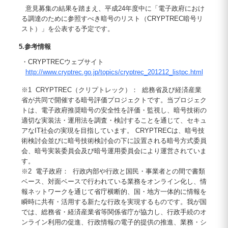
意見募集の結果を踏まえ、平成24年度中に「電子政府におけ
る調達のために参照すべき暗号のリスト（CRYPTREC暗号リ
スト）」を公表する予定です。
5.参考情報
・CRYPTRECウェブサイト
http://www.cryptrec.go.jp/topics/cryptrec_201212_listpc.html
※1 CRYPTREC（クリプトレック）： 総務省及び経済産業
省が共同で開催する暗号評価プロジェクトです。当プロジェク
トは、電子政府推奨暗号の安全性を評価・監視し、暗号技術の
適切な実装法・運用法を調査・検討することを通じて、セキュ
アなIT社会の実現を目指しています。 CRYPTRECは、暗号技
術検討会並びに暗号技術検討会の下に設置される暗号方式委員
会、暗号実装委員会及び暗号運用委員会により運営されていま
す。
※2 電子政府： 行政内部や行政と国民・事業者との間で書類
ベース、対面ベースで行われている業務をオンライン化し、情
報ネットワークを通じて省庁横断的、国・地方一体的に情報を
瞬時に共有・活用する新たな行政を実現するものです。我が国
では、総務省・経済産業省等関係省庁が協力し、行政手続のオ
ンライン利用の促進、行政情報の電子的提供の推進、業務・シ