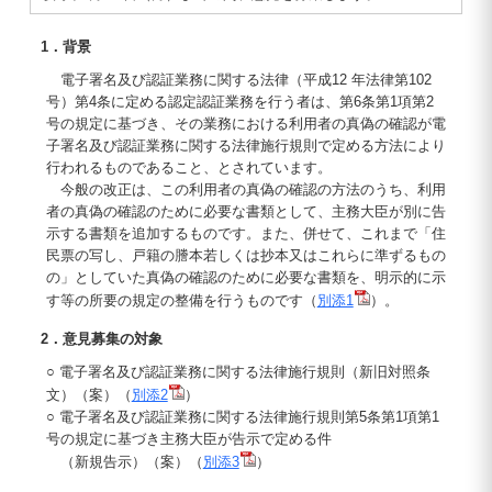
1．背景
電子署名及び認証業務に関する法律（平成12 年法律第102
号）第4条に定める認定認証業務を行う者は、第6条第1項第2
号の規定に基づき、その業務における利用者の真偽の確認が電
子署名及び認証業務に関する法律施行規則で定める方法により
行われるものであること、とされています。
今般の改正は、この利用者の真偽の確認の方法のうち、利用
者の真偽の確認のために必要な書類として、主務大臣が別に告
示する書類を追加するものです。また、併せて、これまで「住
民票の写し、戸籍の謄本若しくは抄本又はこれらに準ずるもの
の」としていた真偽の確認のために必要な書類を、明示的に示
す等の所要の規定の整備を行うものです（
別添1
）。
2．意見募集の対象
○ 電子署名及び認証業務に関する法律施行規則（新旧対照条
文）（案）（
別添2
）
○ 電子署名及び認証業務に関する法律施行規則第5条第1項第1
号の規定に基づき主務大臣が告示で定める件
（新規告示）（案）（
別添3
）