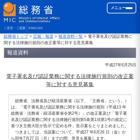
メニュー
ご意見・ご提案
ENGLISH
総務省トップ
>
広報・報道
>
報道資料一覧
> 電子署名及び認証業務に
関する法律施行規則の改正案等に対する意見募集
報道資料
平成27年6月25日
電子署名及び認証業務に関する法律施行規則の改正案
等に対する意見募集
総務省、法務省及び経済産業省（以下、「主務省」という。）
は、「電子署名及び認証業務に関する法律施行規則（平成13 年
総務省・法務省・経済産業省令第2号）」の改正案及び「電子署
名及び認証業務に関する法律施行規則第5条第1項第1号の規定に
基づき主務大臣が告示で定める件」告示案をとりまとめました。
つきましては、当該案について、平成27 年6月26 日（金）か
ら同年7月27 日（月）までの間、意見を募集します。