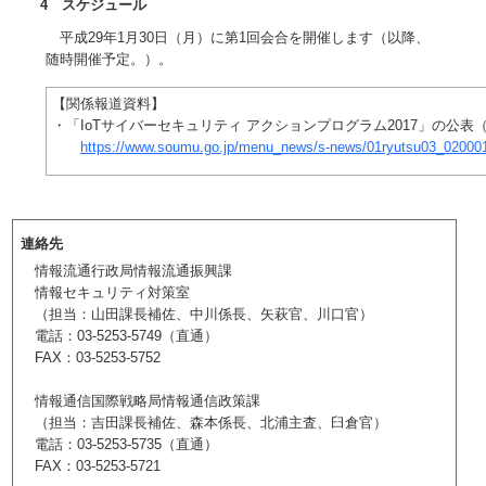
4 スケジュール
平成29年1月30日（月）に第1回会合を開催します（以降、
随時開催予定。）。
【関係報道資料】
・「IoTサイバーセキュリティ アクションプログラム2017」の公表（
https://www.soumu.go.jp/menu_news/s-news/01ryutsu03_020001
連絡先
情報流通行政局情報流通振興課
情報セキュリティ対策室
（担当：山田課長補佐、中川係長、矢萩官、川口官）
電話：03-5253-5749（直通）
FAX：03-5253-5752
情報通信国際戦略局情報通信政策課
（担当：吉田課長補佐、森本係長、北浦主査、臼倉官）
電話：03-5253-5735（直通）
FAX：03-5253-5721